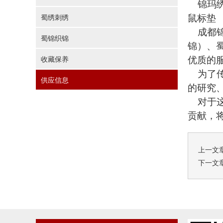
锦玛绣
鼠标垫
蜀绣刺绣
成都锦
蜀锦织锦
锦）、
优质的
收藏保养
为了传
供应信息
的研究
对于这
贡献，
上一文
下一文