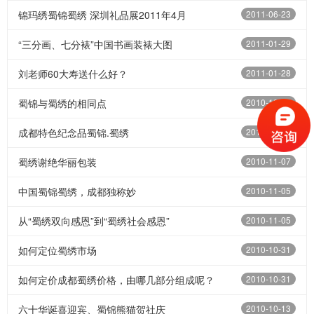
锦玛绣蜀锦蜀绣 深圳礼品展2011年4月
2011-06-23
“三分画、七分裱”中国书画装裱大图
2011-01-29
刘老师60大寿送什么好？
2011-01-28
蜀锦与蜀绣的相同点
2010-12-23
成都特色纪念品蜀锦.蜀绣
2010-11-25
蜀绣谢绝华丽包装
2010-11-07
中国蜀锦蜀绣，成都独称妙
2010-11-05
从“蜀绣双向感恩”到“蜀绣社会感恩”
2010-11-05
如何定位蜀绣市场
2010-10-31
如何定价成都蜀绣价格，由哪几部分组成呢？
2010-10-31
六十华诞喜迎宾、蜀锦熊猫贺社庆
2010-10-13