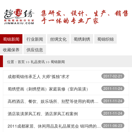
蜀锦新闻
行业新闻
丝绸文化
蜀绣刺绣
蜀锦织锦
收藏保养
供应信息
位置：
首页
>>
礼品资讯
>>
蜀锦新闻
成都蜀锦传承乏人 大师“孤独”求才
2017-02-21
蜀绣壁画（刺绣壁画）家庭装修（室内装潢）
2011-11-24
高档酒店、餐饮、娱乐场所、别墅等使用的蜀绣精品
2011-11-24
酒店装潢屏风工程、酒店屏风工程案例
2011-11-24
2011成都家居、休闲用品及礼品展览会 锦玛绣的展位号：3C18
2011-06-23