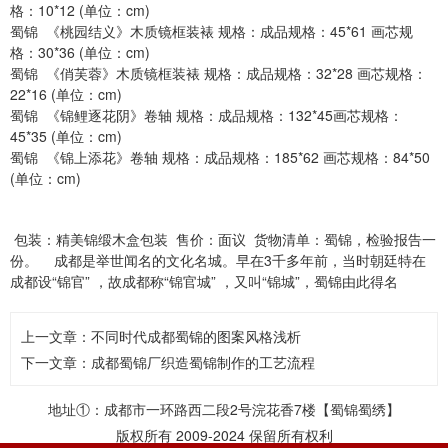
格：10*12 (单位：cm)
蜀锦 《桃园结义》木质镜框装裱 规格：成品规格：45*61 画芯规
格：30*36 (单位：cm)
蜀锦 《俏芙蓉》木质镜框装裱 规格：成品规格：32*28 画芯规格：
22*16 (单位：cm)
蜀锦 《锦鲤逐花阴》卷轴 规格：成品规格：132*45画芯规格：
45*35 (单位：cm)
蜀锦 《锦上添花》卷轴 规格：成品规格：185*62 画芯规格：84*50
(单位：cm)
包装：精美锦缎木盒包装 售价：面议 货物清单：蜀锦，检验报告一
份。 成都是举世闻名的文化名城。早在3千多年前，当时朝廷特在
成都设“锦官” ，故成都称“锦官城” ，又叫“锦城”，蜀锦由此得名
上一文章：
不同时代成都蜀锦的图案风格浅析
下一文章：
成都蜀锦厂织造蜀锦制作的工艺流程
地址①：成都市一环路西二段2号浣花香7楼【蜀锦蜀绣】
版权所有 2009-2024 保留所有权利