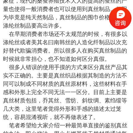
象征，现代的桑蚕养殖技术大大的提高的蚕丝的产
量也使得一般消费者也可以使用到真丝制品。但因
为毕竟是纯天然制品，真丝制品的围巾价格比同类
涤纶丝制品要高出许多。
在早期消费者市场还不太规范的时候，有很多以
涤纶丝或者美其名曰南韩丝的人造化纤制品以次充
好替代欺骗消费者。所以很多人在购买真丝制品的
时候就非常担心，也不知道如何区分真假。
很多人错误的使用手摸的方式来区分真丝产品其
实不正确的。主要是真丝织品根据其制造的方法不
同可以制成不同材质的真丝原材料，这些材料在手
感和外形上完全不同无法一一区分。目前上主要是
真丝材质包括，乔其丝、雪纺、斜纹绸、素绉缎等
几大类，这里笔者觉得外形和手感的描述太过笼
统，容易混淆视听，就不再做表述了。
笔者希望给大家介绍一种最简单直接的鉴别真丝