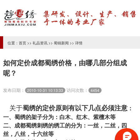
位置：
首页
>>
礼品资讯
>>
蜀锦新闻
>> 详情
如何定价成都蜀绣价格，由哪几部分组成
呢？
发布日期：
访问次数：
2010-10-31 10:13:33
4454
关于
蜀绣
的定价原则有以下几点必须注意
：
一、
蜀绣
的架子分为：白木、红木、紫檀木等
二、
成都蜀绣
刺绣的绣工的分为：一丝，二丝，四
丝，八丝，十六丝等