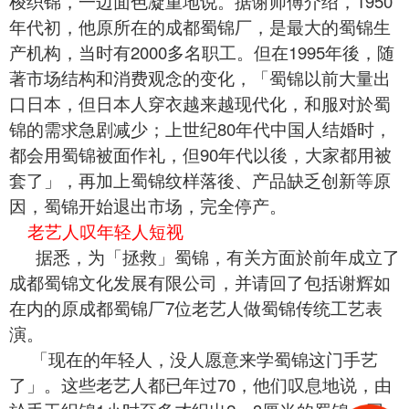
梭织锦，一边面色凝重地说。据谢师傅介绍，1950
年代初，他原所在的成都蜀锦厂，是最大的蜀锦生
产机构，当时有2000多名职工。但在1995年後，随
著市场结构和消费观念的变化，「蜀锦以前大量出
口日本，但日本人穿衣越来越现代化，和服对於蜀
锦的需求急剧减少；上世纪80年代中国人结婚时，
都会用
蜀锦
被面作礼，但90年代以後，大家都用被
套了」，再加上蜀锦纹样落後、产品缺乏创新等原
因，蜀锦开始退出市场，完全停产。
老艺人叹年轻人短视
据悉，为「拯救」蜀锦，有关方面於前年成立了
成都蜀锦文化发展有限公司，并请回了包括谢辉如
在内的原成都蜀锦厂7位老艺人做蜀锦传统工艺表
演。
「现在的年轻人，没人愿意来学蜀锦这门手艺
了」。这些老艺人都已年过70，他们叹息地说，由