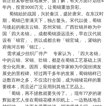
前正在紧锣密鼓地展开。据了解，有关方面计划在4
年内，投资3000万元，让蜀锦重放异彩。
蜀锦始於战国，兴於秦汉，盛於唐宋。在东汉时
期，蜀锦已誉满天下，独占鳌头。宋代以後，蜀锦
与後起的南京云锦、苏州宋锦、广西壮锦并称为中
国「四大名锦」。
成都蜀锦
源远流长，早在汉代就
设有「锦官」，所以成都古称「锦官城」，濯锦的
府南河古称「锦江」。
需求减少丝织厂停产
专家认为，「四大名锦」
中的云锦、宋锦、壮锦，都是在蜀锦工艺基础上演
变分化而来。因而，蜀锦被史学家称为中国丝绸发
展史的里程碑。经过两千多年的发展，蜀锦锦样已
达数百种之多，不仅流行全国，成为锦绫花样的重
要模本，而且还广泛应用到其他工艺品上。
「蜀锦，再不拯救就要失传了。」现年77岁的谢
辉如老艺人坐在
蜀锦
花楼木织机上，一边熟练地丢