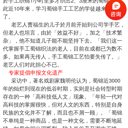
於手工织锦1小时至多才织出2、3厘米的
蜀锦
，因
此近10年来，学习蜀锦手工工艺的学徒越来越少
了。
老艺人曹福生的儿子於月前开始到公司学手艺，
但老人也坦言，由於「效益不好」，加之「技术繁
杂」，他不知道儿子能不能坚持下去。「我们这一
代掌握手工蜀锦织法的老人，目前在成都已为数不
多。如果再无传人，手工蜀锦工艺怕要失传了。」
老艺人们对此担心不已。
专家提倡申报文化遗产
采访中，著名戏剧家魏明伦认为，
蜀锦
近3000
年的灿烂到现在的低谷时期，实则是社会转型时期
存在的一种「高科技低人文」现象。「年轻一代对
高科技的掌握很快，但对人文的东西，特别是自身
民族的文化并不了解，而且也不屑一顾」。「蜀锦
不单纯是一种商品，也是一种文化，需要不断地延