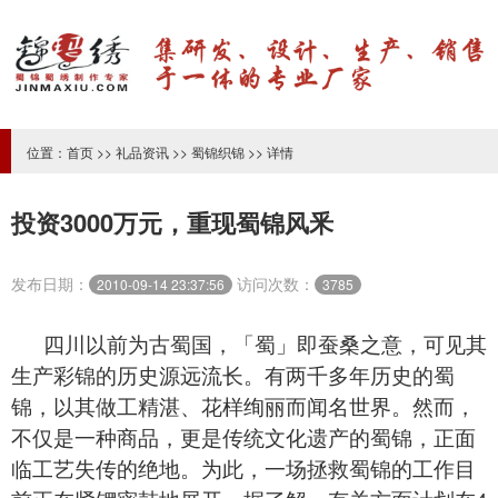
位置：
首页
>>
礼品资讯
>>
蜀锦织锦
>> 详情
投资3000万元，重现蜀锦风釆
发布日期：
访问次数：
2010-09-14 23:37:56
3785
四川以前为古蜀国，「蜀」即蚕桑之意，可见其
生产彩锦的历史源远流长。有两千多年历史的
蜀
锦
，以其做工精湛、花样绚丽而闻名世界。然而，
不仅是一种商品，更是传统文化遗产的蜀锦，正面
临工艺失传的绝地。为此，一场拯救蜀锦的工作目