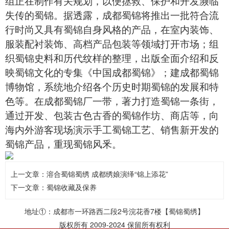
组正在制作有关规划，以便拯救、保护和开发濒临
失传的
蜀锦
。据透露，成都蜀锦将推出一批符合流
行时尚又具有蜀锦自身风格的产品，在室内装饰、
服装配衬装饰、高档产品包装等领域打开市场；组
织蜀锦史料和历代纹样的整理，出版全面介绍和反
映蜀锦文化的专集《中国成都蜀锦》；建成都蜀锦
博物馆，系统地介绍各个历史时期蜀锦的发展和特
色等。在成都蜀锦厂一带，著力打造蜀锦一条街，
通过开发、包装古色古香的蜀锦作坊、商店等，向
海内外游客现场演示手工蜀锦工艺、销售新开发的
蜀锦产品，重现
蜀锦
风釆。
上一文章：
溶合蜀锦蜀绣 成都绣娘演绎“锦上添花”
下一文章：
蜀锦收藏及保养
地址①：成都市一环路西二段2号浣花香7楼【蜀锦蜀绣】
版权所有 2009-2024 保留所有权利