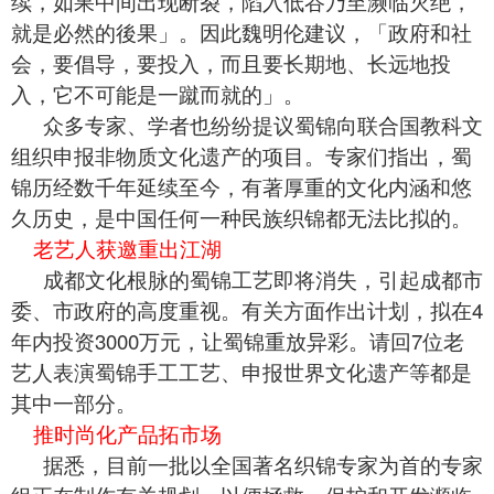
续，如果中间出现断裂，陷入低谷乃至濒临灭绝，
就是必然的後果」。因此魏明伦建议，「政府和社
会，要倡导，要投入，而且要长期地、长远地投
入，它不可能是一蹴而就的」。
众多专家、学者也纷纷提议
蜀锦
向联合国教科文
组织申报非物质文化遗产的项目。专家们指出，蜀
锦历经数千年延续至今，有著厚重的文化内涵和悠
久历史，是中国任何一种民族织锦都无法比拟的。
老艺人获邀重出江湖
成都文化根脉的蜀锦工艺即将消失，引起成都市
委、市政府的高度重视。有关方面作出计划，拟在4
年内投资3000万元，让
蜀锦
重放异彩。请回7位老
艺人表演蜀锦手工工艺、申报世界文化遗产等都是
其中一部分。
推时尚化产品拓市场
据悉，目前一批以全国著名织锦专家为首的专家