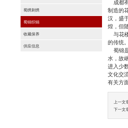
成都有
制造的
蜀绣刺绣
汉，盛
蜀锦织锦
煌，但
与花楼
收藏保养
的传统
供应信息
蜀锦是
水，故
进入少
文化交
有关方
上一文
下一文