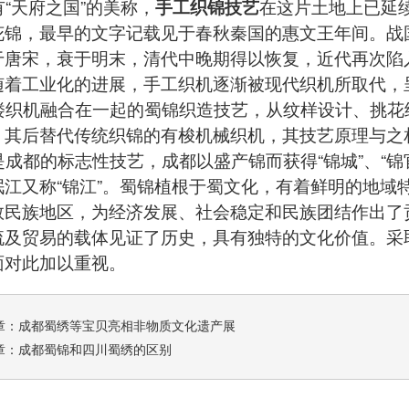
“天府之国”的美称，
手工织锦技艺
在这片土地上已延
花锦，最早的文字记载见于春秋秦国的惠文王年间。战
于唐宋，衰于明末，清代中晚期得以恢复，近代再次陷
随着工业化的进展，手工织机逐渐被现代织机所取代，
织机融合在一起的蜀锦织造技艺，从纹样设计、挑花
。其后替代传统织锦的有梭机械织机，其技艺原理与之
成都的标志性技艺，成都以盛产锦而获得“锦城”、“锦
岷江又称“锦江”。蜀锦植根于蜀文化，有着鲜明的地域
数民族地区，为经济发展、社会稳定和民族团结作出了贡
流及贸易的载体见证了历史，具有独特的文化价值。采
面对此加以重视。
章：
成都蜀绣等宝贝亮相非物质文化遗产展
章：
成都蜀锦和四川蜀绣的区别