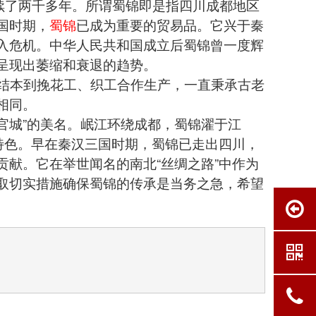
续了两千多年。所谓蜀锦即是指四川成都地区
国时期，
蜀锦
已成为重要的贸易品。它兴于秦
入危机。中华人民共和国成立后蜀锦曾一度辉
呈现出萎缩和衰退的趋势。
结本到挽花工、织工合作生产，一直秉承古老
相同。
官城”的美名。岷江环绕成都，蜀锦濯于江
特色。早在秦汉三国时期，蜀锦已走出四川，
献。它在举世闻名的南北“丝绸之路”中作为
取切实措施确保蜀锦的传承是当务之急，希望