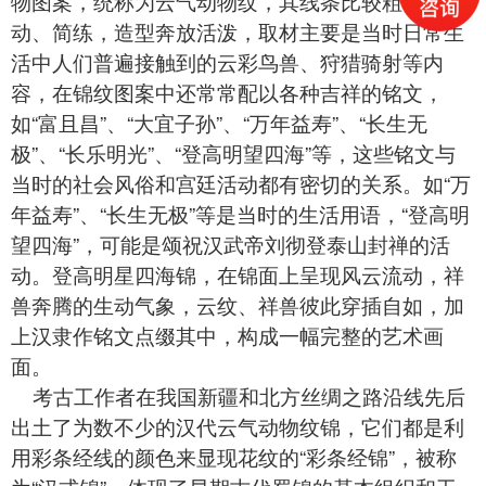
物图案，统称为云气动物纹，其线条比较粗犷、生
动、简练，造型奔放活泼，取材主要是当时日常生
活中人们普遍接触到的云彩鸟兽、狩猎骑射等内
容，在锦纹图案中还常常配以各种吉祥的铭文，
如“富且昌”、“大宜子孙”、“万年益寿”、“长生无
极”、“长乐明光”、“登高明望四海”等，这些铭文与
当时的社会风俗和宫廷活动都有密切的关系。如“万
年益寿”、“长生无极”等是当时的生活用语，“登高明
望四海”，可能是颂祝汉武帝刘彻登泰山封禅的活
动。登高明星四海锦，在锦面上呈现风云流动，祥
兽奔腾的生动气象，云纹、祥兽彼此穿插自如，加
上汉隶作铭文点缀其中，构成一幅完整的艺术画
面。
考古工作者在我国新疆和北方丝绸之路沿线先后
出土了为数不少的汉代云气动物纹锦，它们都是利
用彩条经线的颜色来显现花纹的“彩条经锦”，被称