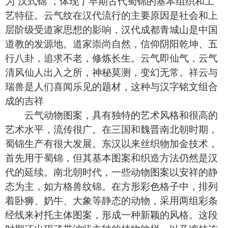
为“汉式锦”，体现了早期古代蜀锦的基本组织和工
艺特征。云气纹在汉代流行的主要原因是社会和上
层阶级受道家思想的影响，汉代成都青城山是中国
道教的发源地。道家崇尚自然，信仰阴阳乾坤、五
行八卦，追求不老，修炼长生。云气即仙气，云气
清风仙人出入之所，神秘莫测，变幻无常。祥云与
瑞兽是人们喜闻乐见的题材，这种与汉字铭文组合
成的吉祥
云气动物图案，具有独特的艺术风格和很高的
艺术水平，流传很广。在三国和魏晋南北朝时期，
蜀锦生产有很大发展。东汉以来丝织物加金技术，
首先用于蜀锦，但其基本图案和织造方法仍然是汉
代的延续。南北朝时代，一些动物图案以安祥的静
态为主，如方格兽纹锦。在方形彩色格子中，排列
着卧狮、奶牛、大象等静态的动物，采用两组彩条
经线来衬托主体图案，形成一种新颖的风格。这段