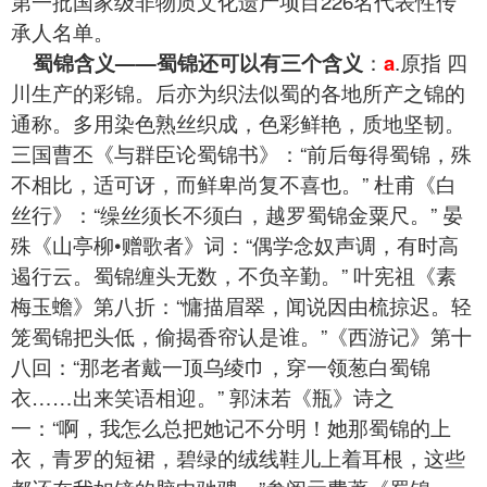
第一批国家级非物质文化遗产项目226名代表性传
承人名单。
蜀锦含义——蜀锦还可以有三个含义
：
a
.原指 四
川生产的彩锦。后亦为织法似蜀的各地所产之锦的
通称。多用染色熟丝织成，色彩鲜艳，质地坚韧。
三国曹丕《与群臣论蜀锦书》：“前后每得蜀锦，殊
不相比，适可讶，而鲜卑尚复不喜也。” 杜甫《白
丝行》：“缲丝须长不须白，越罗蜀锦金粟尺。” 晏
殊《山亭柳•赠歌者》词：“偶学念奴声调，有时高
遏行云。蜀锦缠头无数，不负辛勤。” 叶宪祖《素
梅玉蟾》第八折：“慵描眉翠，闻说因由梳掠迟。轻
笼蜀锦把头低，偷揭香帘认是谁。”《西游记》第十
八回：“那老者戴一顶乌绫巾，穿一领葱白蜀锦
衣……出来笑语相迎。” 郭沫若《瓶》诗之
一：“啊，我怎么总把她记不分明！她那蜀锦的上
衣，青罗的短裙，碧绿的绒线鞋儿上着耳根，这些