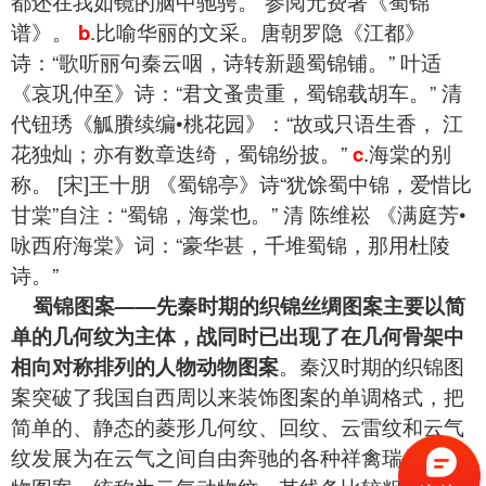
都还在我如镜的脑中驰骋。”参阅元费著《蜀锦
谱》。
b
.比喻华丽的文采。唐朝罗隐《江都》
诗：“歌听丽句秦云咽，诗转新题蜀锦铺。” 叶适
《哀巩仲至》诗：“君文蚤贵重，蜀锦载胡车。” 清
代钮琇《觚賸续编•桃花园》：“故或只语生香， 江
花独灿；亦有数章迭绮，蜀锦纷披。”
c
.海棠的别
称。 [宋]王十朋 《蜀锦亭》诗“犹馀蜀中锦，爱惜比
甘棠”自注：“蜀锦，海棠也。” 清 陈维崧 《满庭芳•
咏西府海棠》词：“豪华甚，千堆蜀锦，那用杜陵
诗。”
蜀锦图案——先秦时期的织锦丝绸图案主要以简
单的几何纹为主体，战同时已出现了在几何骨架中
相向对称排列的人物动物图案
。秦汉时期的织锦图
案突破了我国自西周以来装饰图案的单调格式，把
简单的、静态的菱形几何纹、回纹、云雷纹和云气
纹发展为在云气之间自由奔驰的各种祥禽瑞兽等动