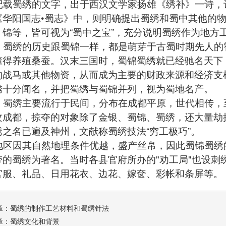
载蜀绣的文字，出于西汉文学家扬雄《绣补》一诗，
《华阳国志•蜀志》中，则明确提出蜀绣和蜀中其他的
、锦等，皆可视为“蜀中之宝”，充分说明
蜀绣
作为地方
蜀绣的历史跟蜀锦一样，都是萌芽于古蜀时期先人的
懂得养殖桑蚕。汉末三国时，蜀锦蜀绣就已经驰名天下
的战马或其他物资，从而成为主要的财政来源和经济支
绣十分闻名，并把蜀绣与蜀锦并列，视为蜀地名产。
，
蜀绣
主要流行于民间，分布在成都平原，世代相传，
攻成都，掠夺的对象除了金银、蜀锦、蜀绣，还大量劫
绣之名已遍及神州，文献称蜀绣技法“穷工极巧”。
区因其自然地理条件优越，盛产丝帛，因此
蜀锦蜀绣
带的蜀绣为著名。当时各县官府所办的"劝工局"也设刺
官服、礼品、日用花衣、边花、嫁奁、彩帐和条屏等。
章：
蜀绣的制作工艺材料和蜀绣针法
章：
蜀绣文化和背景