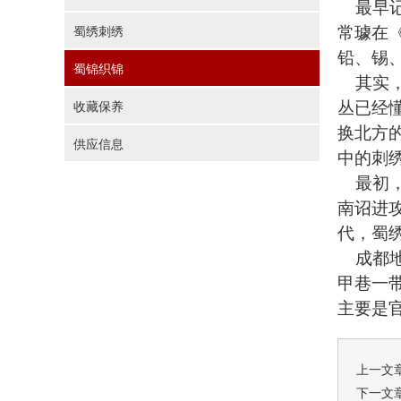
最早记
常璩在
蜀绣刺绣
铅、锡
蜀锦织锦
其实，
丛已经
收藏保养
换北方
供应信息
中的刺
最初
南诏进
代，蜀
成都地
甲巷一
主要是
上一文
下一文