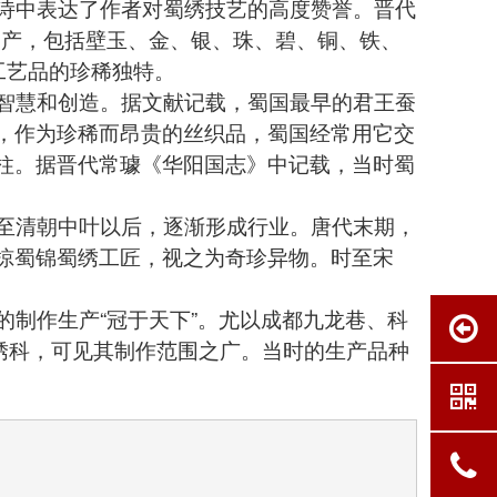
诗中表达了作者对
蜀绣
技艺的高度赞誉。晋代
物产，包括壁玉、金、银、珠、碧、铜、铁、
工艺品的珍稀独特。
智慧和创造。据文献记载，蜀国最早的君王蚕
，作为珍稀而昂贵的丝织品，蜀国经常用它交
柱。据晋代常璩《华阳国志》中记载，当时蜀
至清朝中叶以后，逐渐形成行业。唐代末期，
掠蜀锦蜀绣工匠，视之为奇珍异物。时至宋
的制作生产“冠于天下”。尤以成都九龙巷、科
绣科，可见其制作范围之广。当时的生产品种