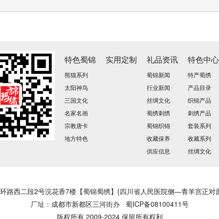
特色蜀锦
实用定制
礼品资讯
特色中
熊猫系列
蜀锦新闻
特产蜀绣
太阳神鸟
行业新闻
产品目录
三国文化
丝绸文化
织锦产品
名家名画
蜀绣刺绣
刺绣产品
宗教唐卡
蜀锦织锦
套装系列
地方特色
收藏保养
收藏系列
供应信息
丝绸文化
环路西二段2号浣花香7楼【蜀锦蜀绣】{四川省人民医院侧—青羊宫正对面
厂址：成都市新都区三河街办
蜀ICP备08100411号
版权所有 2009-2024 保留所有权利