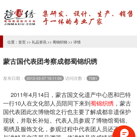
位置：
首页
>>
礼品资讯
>>
蜀锦织锦
>> 详情
蒙古国代表团考察成都蜀锦织绣
发布日期：
访问次数：
2012-03-07 16:11:06
7081
2011年4月14日，蒙古国文化遗产中心恩和巴特
一行10人在文化部人员陪同下来到
蜀锦织绣
，蒙古
国代表团此次博物馆之行也主要了解成都非遗保护
现状，并取长补短。代表人员参观了博物馆蜀锦、
蜀绣及服饰文化，参观过程中代表团人员还不时的