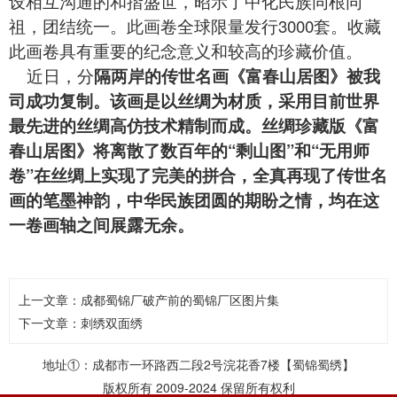
设相互沟通的和揩盛世，昭示了中化民族同根同
祖，团结统一。此画卷全球限量发行3000套。收藏
此画卷具有重要的纪念意义和较高的珍藏价值。
近日，分
隔两岸的传世名画《富春山居图》被我
司成功复制。该画是以丝绸为材质，采用目前世界
最先进的丝绸高仿技术精制而成。丝绸珍藏版《富
春山居图》将离散了数百年的“剩山图”和“无用师
卷”在丝绸上实现了完美的拼合，全真再现了传世名
画的笔墨神韵，中华民族团圆的期盼之情，均在这
一卷画轴之间展露无余。
上一文章：
成都蜀锦厂破产前的蜀锦厂区图片集
下一文章：
刺绣双面绣
地址①：成都市一环路西二段2号浣花香7楼【蜀锦蜀绣】
版权所有 2009-2024 保留所有权利