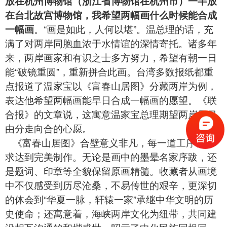
放在杭州博物馆（浙江省博物馆在杭州市）一半放
在台北故宫博物馆，我希望两幅画什么时候能合成
一幅画
。“画是如此，人何以堪”。温总理的话，充
满了对两岸同胞血浓于水情谊的深情寄托。诸多年
来，两岸画家和有识之士多方努力，希望有朝一日
能“破镜重圆”，重新拼合此画。台湾多数报纸都重
点报道了温家宝以《富春山居图》分藏两岸为例，
表达他希望两幅画能早日合成一幅画的愿望。《联
合报》的文章说，这寓意温家宝总理期望两岸早日
由分走向合的心愿。
《富春山居图》合壁意义非凡，每一道工序都力
求达到完美制作。无论是画中的墨晕名家序跋，还
是题词、印章等全貌保留原画精髓。收藏者从画境
中不仅感受到历尽沧桑，不易传世的艰辛，更深切
的体会到“华夏一脉，轩辕一家”承继中华文明的历
史使命；还寓意着，海峡两岸文化为纽带，共同建