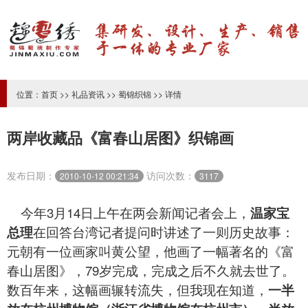
位置：
首页
>>
礼品资讯
>>
蜀锦织锦
>> 详情
两岸收藏品《富春山居图》织锦画
发布日期：
访问次数：
2010-10-12 00:21:34
3117
今年3月14日上午在两会新闻记者会上，
温家宝
总理
在回答台湾记者提问时讲述了一则历史故事：
元朝有一位画家叫黄公望，他画了一幅著名的《富
春山居图》，79岁完成，完成之后不久就去世了。
数百年来，这幅画辗转流失，但我现在知道，
一半