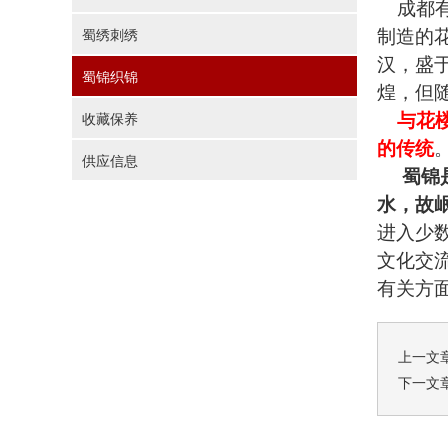
成都有
制造的
蜀绣刺绣
汉，盛
蜀锦织锦
煌，但
与花
收藏保养
的传统
供应信息
蜀锦
水，故
进入少
文化交
有关方
上一文
下一文