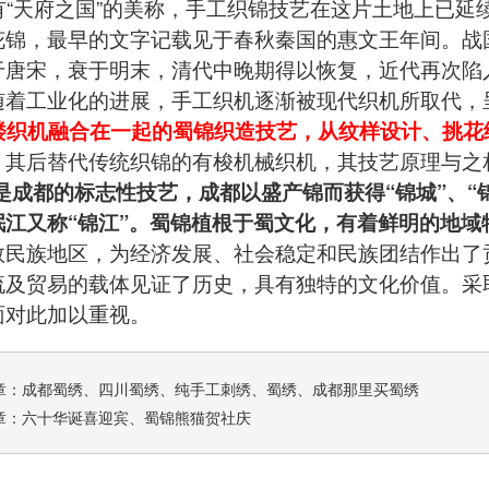
“天府之国”的美称，手工织锦技艺在这片土地上已延
花锦
，最早的文字记载见于春秋秦国的惠文王年间。战
于唐宋，衰于明末，清代中晚期得以恢复，近代再次陷
随着工业化的进展，手工织机逐渐被现代织机所取代，
楼织机融合在一起的蜀锦织造技艺，从纹样设计、挑花
。其后替代传统织锦的有梭机械织机，其技艺原理与之
是成都的标志性技艺，成都以盛产锦而获得“锦城”、“
岷江又称“锦江”。蜀锦植根于蜀文化，有着鲜明的地域
数民族地区，为经济发展、社会稳定和民族团结作出了贡
流及贸易的载体见证了历史，具有独特的文化价值。采
面对此加以重视。
章：
成都蜀绣、四川蜀绣、纯手工刺绣、蜀绣、成都那里买蜀绣
章：
六十华诞喜迎宾、蜀锦熊猫贺社庆