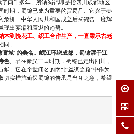
续了两千多年。
所谓蜀锦即是指四川成都地区
国时期，蜀锦已成为重要的贸易品。它兴于秦
入危机。中华人民共和国成立后蜀锦曾一度辉
呈现出萎缩和衰退的趋势。
结本到挽花工、织工合作生产，一直秉承古老
相同。
锦官城”的美名。岷江环绕成都，蜀锦濯于江
特色
。早在秦汉三国时期，蜀锦已走出四川，
献。它在举世闻名的南北“丝绸之路”中作为
取切实措施确保蜀锦的传承是当务之急，希望