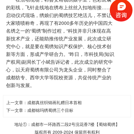
的彩线，飞针走线地在绣布上丝丝入扣地衔接……
启动仪式现场，绣娘们的蜀绣技艺绝活儿，不禁让
大家啧啧称奇，再现了有2000多年历史的中国四大
名绣之一的“蜀绣”制作过程，“科技并非只体现在高
新技术产业，还能助推传统产业发展，此次成立研
究中心，就是要在蜀绣知识产权保护、核心技术创
新等方面，形成产学研合力。”昨日，市科技局(知识
产权局)副局长丁小斌告诉记者，此次成立的研究中
心，以天府蜀绣有限公司为龙头企业，同时整合了
成都纺专、西华大学等院校资源，共促传统产业的
创新与发展。
上一文章：
成都真丝织锦画礼赠日本首相
下一文章：
成都锦玛绣蜀绣三个目标
地址①：成都市一环路西二段2号浣花香7楼【蜀锦蜀绣】
版权所有 2009-2024 保留所有权利