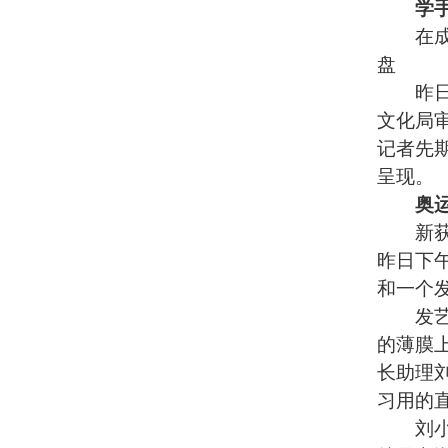
学
在成都
盘
昨日，
文化局
记者先
呈现。
奥
新获审
昨日下
和一个
发艺博
的薄膜
长助理
习用的
刘小平