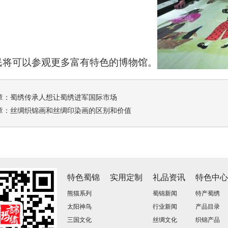
民将可以参观更多富有特色的博物馆。
章：
蜀绣传承人想让蜀绣进军国际市场
章：
丝绸织锦画和丝绸印染画的区别和价值
特色蜀锦
实用定制
礼品资讯
特色中
熊猫系列
蜀锦新闻
特产蜀绣
太阳神鸟
行业新闻
产品目录
三国文化
丝绸文化
织锦产品