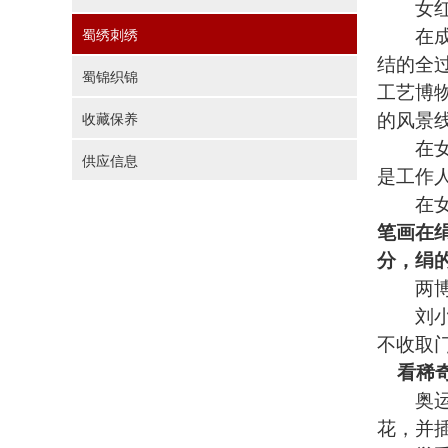
女红工
在成都
蜀绣刺绣
结的全
蜀锦织锦
工艺博
的风景
收藏保养
在女红
供应信息
是工作
在女红
笔画在
分，绢
两博物
刘小平
不收取
看稀
奥运会
花，并