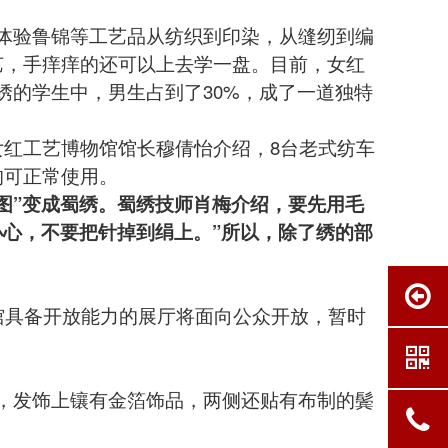
验鲁锦等工艺品从纺织到印染，从缝纫到编
艺，手痒痒的还可以上去学一盘。目前，女红
绣
的学生中，男生占到了30%，成了一道独特
红工艺博物馆馆长穆倩怡介绍，8台老式纺车
均可正常使用。
图”变成蜀绣。
蜀绣
技师肖梅介绍，要先用毛
小心，不要把针掉到绢上。”所以，除了绣的部
馆具备开放能力的展厅将面向公众开放，暂时
发饰上镶有金箔饰品，两侧还贴有布制的鬓