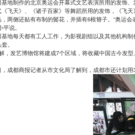
训基地制作的北京奥运会开幕式文艺表演所用的发饰、
式《飞天》、《诸子百家》等舞蹈所用的发饰，《飞天
品，两侧还贴有布制的鬓花，并插有6根簪子。“奥运会
小平说。
地每天都有工人工作，为影视剧组以及其他机构制作
头套。
，发艺博物馆将建成7个区域，将收藏中国古今发型、
成都商报记者从市文化局了解到，成都市还计划用3到