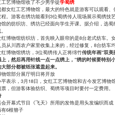
艺博物馆收了不少男学徒
学蜀绣
女红工艺博物馆，最大的特色就是游客可以观看、体
过程。游客在绣坊能看到3位蜀绣传人现场展示蜀绣技
物馆的纺织坊、绣坊已经面向学生开课。据介绍，选
蜀
线。
博物馆纺织坊，首先映入眼帘的是8台老式纺车。女
人员从川西农户家里收集上来的，经过修复，8台纺车
博物馆绣坊，3位蜀绣传人正将绵竹
传统年画“双美
绢上，然后再用针线一点一点绣上，“绣的时候要特别
的大部分都被纸张遮盖起来。
馆部分展厅明日将开放
表示，3月18日，女红工艺博物馆和古今发艺博物
门票，但游客体验纺织、蜀绣等项目时要付一定费用。
奇
开幕式节目《飞天》所用的发饰是用头发编织而成，
插有6根簪子