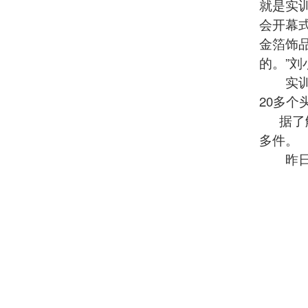
就是实
会开幕
金箔饰
的。”刘
实训基
20多个
据了解
多件。
昨日，