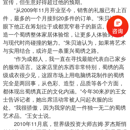
宣传，但生意好得超过他的预期。
“从2009年11月开业至今，销售的礼服已有上百
件，最多的一个月接到20多件的订单。”朱贝迪说，
眼下他正在筹划位于成都宽窄巷子的新店。“计划打
造一个蜀绣整体家居体验馆，让更多人体验到蜀绣
与现代时尚碰撞的魅力。”朱贝迪认为，如果将艺术
与实用结合，或许是一条重兴
蜀绣
之路。
“作为成都人，我一直在寻找最能代表自己家乡
的服饰语言。这家店里的东西非常特别，蜀绣的高
级成衣很少见，这跟市场上用电脑绣花制作的蜀绣
完全是两回事，从色彩、造型，品质等各个方面，
都体现出蜀绣真正的文化内涵。”今年30来岁的王女
士告诉记者，她出席活动常被人问起衣服的出
处。“我很骄傲，因为我穿的是一件独一无二的
蜀绣
艺术品。”王女士说。
2010年11月底，世界级投资大师吉姆·罗杰斯悄