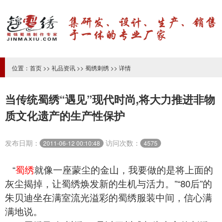
位置：
首页
>>
礼品资讯
>>
蜀绣刺绣
>> 详情
当传统蜀绣“遇见”现代时尚,将大力推进非物
质文化遗产的生产性保护
发布日期：
访问次数：
2011-06-12 00:10:48
4575
“
蜀绣
就像一座蒙尘的金山，我要做的是将上面的
灰尘揭掉，让蜀绣焕发新的生机与活力。”“80后”的
朱贝迪坐在满室流光溢彩的蜀绣服装中间，信心满
满地说。