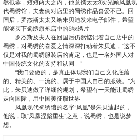
然抵蓉，短短两天之内，他竟携太太3次光顾凤凰现
代蜀绣馆，夫妻俩对店里的蜀绣作品喜爱不已。回
国后，罗杰斯太太又给朱贝迪发来电子邮件，希望
能够买下蜀绣旗袍店中的5块绣片。
罗杰斯及夫人在回国后仍然惦记着自己店中的
蜀绣，对
蜀绣
的喜爱之情深深打动着朱贝迪，“这不
仅是对我的蜀绣服装店的肯定，也是一名外国人对
中国传统文化的支持和认同。”
“我们要做的，是真正体现我们自己文化底蕴
的、精美的、一流的、属于中国人自己的服装。”为
此，朱贝迪做了详细的规划，希望有一天能让蜀绣
走向国际，用中国美征服世界。
凤凰
现代蜀绣馆
的名字“凤凰”是朱贝迪起的，
他说，取“凤凰涅槃重生”之意，说蜀绣，也是说梦
想。