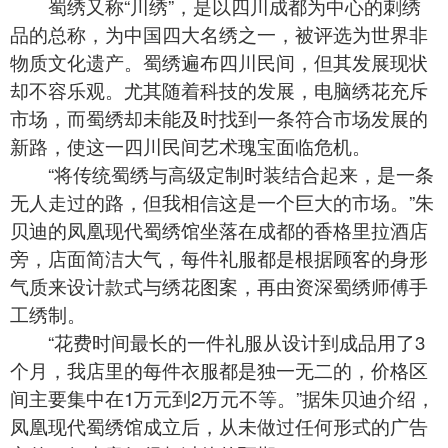
蜀绣又称“川绣”，是以四川成都为中心的刺绣
品的总称，为中国四大名绣之一，被评选为世界非
物质文化遗产。
蜀绣
遍布四川民间，但其发展现状
却不容乐观。尤其随着科技的发展，电脑绣花充斥
市场，而蜀绣却未能及时找到一条符合市场发展的
新路，使这一四川民间艺术瑰宝面临危机。
“将传统
蜀绣
与高级定制时装结合起来，是一条
无人走过的路，但我相信这是一个巨大的市场。”朱
贝迪的凤凰现代蜀绣馆坐落在成都的香格里拉酒店
旁，店面简洁大气，每件礼服都是根据顾客的身形
气质来设计款式与绣花图案，再由资深蜀绣师傅手
工绣制。
“花费时间最长的一件礼服从设计到成品用了3
个月，我店里的每件衣服都是独一无二的，价格区
间主要集中在1万元到2万元不等。”据朱贝迪介绍，
凤凰现代
蜀绣馆
成立后，从未做过任何形式的广告