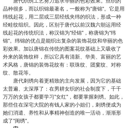
唐代织绣工艺努力追求华丽的色彩效果。丝织的
品种很多，而以织锦最著名，一般称为"唐锦"。它是用
纬线起花，用二层或三层经线夹纬的织法，形成一种
经畦纹组织。因此，区别于唐代以前汉魏六朝运用经
线起花的传统织法，称汉锦为"经锦"，称唐锦为"纬
锦"。纬锦的优点是能织出复杂的装饰花纹和华丽的色
彩效果。加以唐锦在传统的图案花纹基础上又吸收了
外来的装饰纹样，所以它具有清新、华美、富丽的艺
术风格，唐锦的装饰花纹有：联珠纹、团窠纹、对称
纹、散花等。
唐代刺绣向着更精致的主向发展，因为它的基础
太普遍、太深厚了：在男耕女织的社会制度下，千千
万万的女孩子都要学习"女红"，都要掌握刺绣。如此，
那些住在深宅大院的有钱人家的小姐们，刺绣便成为
她们消遣、养性和从事精神创造的唯一活动，渐渐形
成了"闺绣"。