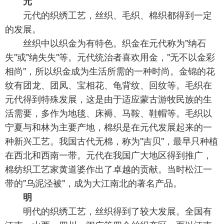
元
元代的织绣工艺，丝织、毛织、棉织都得到一定
的发展。
丝织中以织金为有特色。织金在元代称为"纳石
失"或"纳失失"等。元代统治者喜欢用金，"无不以金彩
相尚"，所以织金成为生活所需的一种时尚。金锦的花
纹有团龙、团凤、宝相花、龟背纹、回纹等。毛织在
元代得到特殊发展，这是由于适应蒙古游牧民族的生
活需要，多作为地毯、床褥、马鞍、鞋帽等。毛织以
宁夏与和林为主要产地，棉织是在元代发展起来的一
种新兴工艺。我国古代无棉，称为"吉贝"，最早只种植
在西北和西南一带。元代在我国广大地区得到推广，
棉纺织工艺家黄道婆作出了卓越的贡献。当时松江一
带的"乌泥泾被"，成为大江南北的著名产品。
明
明代的织绣工艺，丝织得到了较大发展。全国有