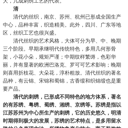
大，几成刺绣工艺的代表。
清
清代的丝织，南京、苏州、杭州已形成全国生产
中心，品种丰富，织造精美。此外，四川、广东等地
区，丝织工艺也很兴盛。
清代丝织的艺术风格，大体可分为早、中、晚期
三个阶段。早期承继明代传统特色，多用几何形骨
架，小花小朵，规矩严谨；中期纹样繁缛，色彩华
丽，并有显著的欧洲巴洛克、罗可可艺术影响；晚期
则喜用折枝花、大朵花，淳朴粗放。清代丝织的著名
品种，有云锦、宋锦和蜀锦，古香缎和织锦缎也是重
要产品。
清代的刺绣，已形成不同特色的地方体系，著名
的有苏绣、粤绣、蜀绣、湘绣、京绣等。苏绣是指以
江苏苏州为中心所生产的刺绣，它的历史悠久，明清
时期得到极大的发展，苏绣的艺术特点，是多用留水