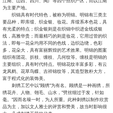
江南、山西、四川、闽广等四个丝织产区，而以江南
为主要产地。
织锦具有时代特色，被称为明锦。明锦有三类主
要品种，即库缎、织金银、妆花。库缎系本色花，具
有光柔的特点；织金银则是在织锦中织进金线或银
线，高雅华贵；而最精巧的则是妆花，它用过管的织
法，即每一花朵均用不同的色线，边织边绕，色彩
多，花朵大，具有富丽辉煌的艺术效果。明锦的图案
组织有团花、折枝、缠枝、几何纹等。缠枝是明锦的
主要组织，具有时代特点。明锦花纹丰富多彩，有云
龙凤鹤、花草鸟蝶、吉祥锦纹等，其造型敦朴大方，
富于程式化的装饰美。
刺绣工艺中以"顾绣"为有名。顾绣是一种画绣，所
绣花卉、人物、翎毛、山水，"劈丝细过于发，针如
毫。"因而名噪一时，为人所重。此种刺绣以制作欣赏
品为主，加以文人雅士的评赏和赞美，故当时影响很