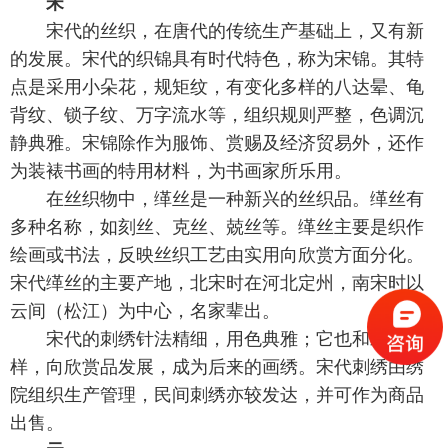
宋
宋代的丝织，在唐代的传统生产基础上，又有新
的发展。宋代的织锦具有时代特色，称为宋锦。其特
点是采用小朵花，规矩纹，有变化多样的八达晕、龟
背纹、锁子纹、万字流水等，组织规则严整，色调沉
静典雅。宋锦除作为服饰、赏赐及经济贸易外，还作
为装裱书画的特用材料，为书画家所乐用。
在丝织物中，缂丝是一种新兴的丝织品。缂丝有
多种名称，如刻丝、克丝、兢丝等。缂丝主要是织作
绘画或书法，反映丝织工艺由实用向欣赏方面分化。
宋代缂丝的主要产地，北宋时在河北定州，南宋时以
云间（松江）为中心，名家辈出。
宋代的刺绣针法精细，用色典雅；它也和缂丝一
样，向欣赏品发展，成为后来的画绣。宋代刺绣由绣
院组织生产管理，民间刺绣亦较发达，并可作为商品
出售。