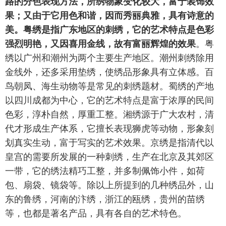
路的分色表现方法，所绣物象变化较大，富于装饰效
果；又由于它用色和谐，因而秀丽典雅，具有诗意的
美。粤绣是指广东地区的刺绣，它的艺术特点是色彩
。粤
强烈明艳，又因喜用金线，故有富丽辉煌的效果
绣以广州和潮州为两个主要生产地区。潮州刺绣除用
金线外，还多采用垫绣，使绣品形象具有立体感。百
鸟朝凤、海生动物等是常见的刺绣题材。蜀绣的产地
以四川成都为中心，它的艺术特点是富于浓厚的民间
色彩，淳朴自然，厚重工整。湘绣源于广大农村，清
代才形成生产体系，它擅长表现狮虎等动物，形象刻
划真实生动，富于写实的艺术效果。京绣是指清代以
皇宫的需要所发展的一种刺绣，生产在北京及其郊区
一带，它的绣法精巧工整，并多制佩饰小件，如荷
包、扇袋、镜袋等。除以上所提到的几种绣品外，山
东的鲁绣，河南的汴绣，浙江的瓯绣，贵州的苗绣
等，也都是著名产品，具有各自的艺术特色。