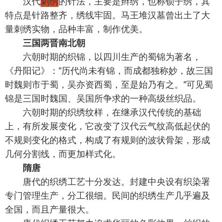
汉代
刺绣
的针法，主要是辫绣，也称锁子绣，其
特点是针路整齐，绣线牢固。马王堆汉墓曾出土了大
量刺绣实物，品种丰富，制作优美。
三国两晋南北朝
六朝时期的织锦，以四川生产的蜀锦为著名，
《丹阳记》："历代尚未有锦，而成都独称妙，故三国
时魏则市于蜀，吴亦资西蜀，至是始乃有之。"可见蜀
锦是三国时魏国、吴国所争求的一种高级丝织品。
六朝时期的织绣纹样，在继承汉代传统的基础
上，有所发展变化，它改变了汉代云气纹高低起伏的
不规则变化的格式，构成了有规则的波状骨架，形成
几何分割线，而更加样式化。
隋唐
唐代的织绣工艺十分发达。封建中央设有织染署
专门管理生产，分工很细。民间的织绣生产几乎遍及
全国，而且产量很大。