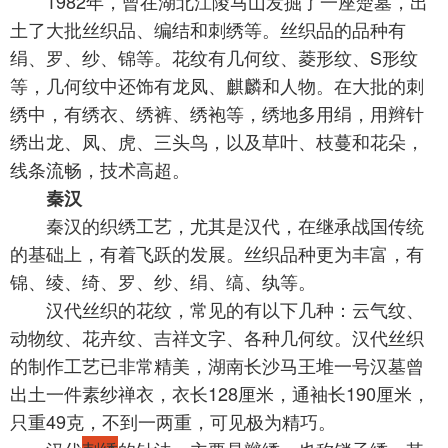
1982年，曾在湖北江陵马山发掘了一座楚墓，出
土了大批丝织品、编结和刺绣等。丝织品的品种有
绢、罗、纱、锦等。花纹有几何纹、菱形纹、S形纹
等，几何纹中还饰有龙凤、麒麟和人物。在大批的刺
绣中，有绣衣、绣裤、绣袍等，绣地多用绢，用辫针
绣出龙、凤、虎、三头鸟，以及草叶、枝蔓和花朵，
线条流畅，技术高超。
秦汉
秦汉的织绣工艺，尤其是汉代，在继承战国传统
的基础上，有着飞跃的发展。丝织品种更为丰富，有
锦、绫、绮、罗、纱、绢、缟、纨等。
汉代丝织的花纹，常见的有以下几种：云气纹、
动物纹、花卉纹、吉祥文字、各种几何纹。汉代丝织
的制作工艺已非常精美，湖南长沙马王堆一号汉墓曾
出土一件素纱禅衣，衣长128厘米，通袖长190厘米，
只重49克，不到一两重，可见极为精巧。