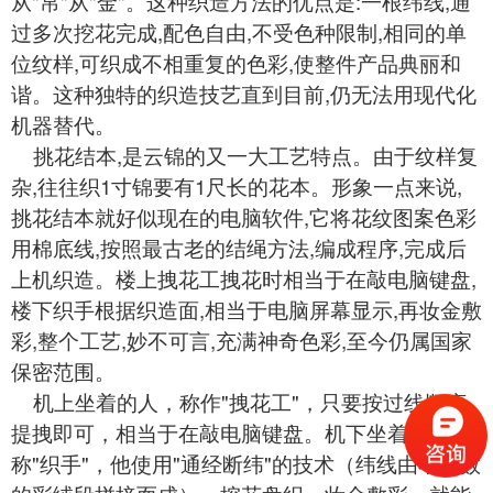
从"帛"从"金"。这种织造方法的优点是:一根纬线,通
过多次挖花完成,配色自由,不受色种限制,相同的单
位纹样,可织成不相重复的色彩,使整件产品典丽和
谐。这种独特的织造技艺直到目前,仍无法用现代化
机器替代。
挑花结本,是云锦的又一大工艺特点。由于纹样复
杂,往往织1寸锦要有1尺长的花本。形象一点来说,
挑花结本就好似现在的电脑软件,它将花纹图案色彩
用棉底线,按照最古老的结绳方法,编成程序,完成后
上机织造。楼上拽花工拽花时相当于在敲电脑键盘,
楼下织手根据织造面,相当于电脑屏幕显示,再妆金敷
彩,整个工艺,妙不可言,充满神奇色彩,至今仍属国家
保密范围。
机上坐着的人，称作"拽花工"，只要按过线顺序
提拽即可，相当于在敲电脑键盘。机下坐着的人，
称"织手"，他使用"通经断纬"的技术（纬线由不定数