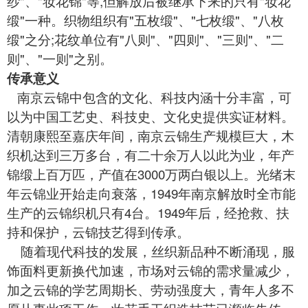
纱"、"妆花锦"等,但解放后被继承下来的只有"妆花
缎"一种。织物组织有"五枚缎"、"七枚缎"、"八枚
缎"之分;花纹单位有"八则"、"四则"、"三则"、"二
则"、"一则"之别。
传承意义
南京云
锦
中包含的文化、科技内涵十分丰富，可
以为中国工艺史、科技史、文化史提供实证材料。
清朝康熙至嘉庆年间，南京云锦生产规模巨大，木
织机达到三万多台，有二十余万人以此为业，年产
锦缎上百万匹，产值在3000万两白银以上。光绪末
年云锦业开始走向衰落，1949年南京解放时全市能
生产的云锦织机只有4台。1949年后，经抢救、扶
持和保护，云锦技艺得到传承。
随着现代科技的发展，丝织新品种不断涌现，服
饰面料更新换代加速，市场对云锦的需求量减少，
加之云锦的学艺周期长、劳动强度大，青年人多不