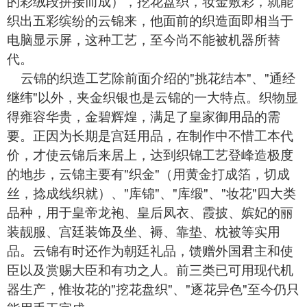
的彩绒段拼接而成），挖花盘织，妆金敷彩，就能
织出五彩缤纷的云锦来，他面前的织造面即相当于
电脑显示屏，这种工艺，至今尚不能被机器所替
代。
云
锦
的织造工艺除前面介绍的"挑花结本"、"通经
继纬"以外，夹金织银也是云锦的一大特点。织物显
得雍容华贵，金碧辉煌，满足了皇家御用品的需
要。正因为长期是宫廷用品，在制作中不惜工本代
价，才使云锦后来居上，达到织锦工艺登峰造极度
的地步，云锦主要有"织金"（用黄金打成箔，切成
丝，捻成线织就）、"库锦"、"库缎"、"妆花"四大类
品种，用于皇帝龙袍、皇后凤衣、霞披、嫔妃的丽
装靓服、宫廷装饰及坐、褥、靠垫、枕被等实用
品。云锦有时还作为朝廷礼品，馈赠外国君主和使
臣以及赏赐大臣和有功之人。前三类已可用现代机
器生产，惟妆花的"挖花盘织"、"逐花异色"至今仍只