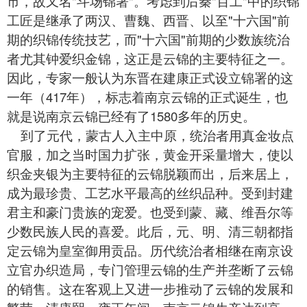
市，故又名"斗场锦署"。考虑到后秦"百工"中的织锦
工匠是继承了两汉、曹魏、西晋、以至"十六国"前
期的织锦传统技艺，而"十六国"前期的少数族统治
者尤其钟爱织金锦，这正是云锦的主要特征之一。
因此，专家一般认为东晋在建康正式设立锦署的这
一年（417年），标志着南京云锦的正式诞生，也
就是说南京云锦已经有了1580多年的历史。
到了元代，蒙古人入主中原，统治者用真金妆点
官服，加之当时国力扩张，黄金开采量增大，使以
织金夹银为主要特征的云锦脱颖而出，后来居上，
成为最珍贵、工艺水平最高的丝织品种。受到封建
君主和豪门贵族的宠爱。也受到蒙、藏、维吾尔等
少数民族人民的喜爱。此后，元、明、清三朝都指
定云锦为皇室御用贡品。历代统治者相继在南京设
立官办织造局，专门管理云锦的生产并垄断了云锦
的销售。这在客观上又进一步推动了云锦的发展和