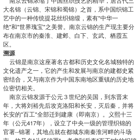
南京云锦浓缩了中国丝织技艺的精华，居古代三
大名锦（云锦、宋锦和蜀锦）之首，系中国织锦工
艺中的一种传统提花丝织锦缎，素有"中华一
绝"和"世界瑰宝"之美誉。南京云锦的生产现主要分
布在南京市的秦淮、建邺、白下、玄武、栖霞五
区。
溯源
云锦是南京这座著名古都和历史文化名城独特的
文化遗产之一，它的产生和发展与南京的建都史紧
密结合，又与南京作为中国东南地区重镇的历史地
位密切相关。
南京云锦发源于公元３世纪的吴国，到东晋末
年，大将刘裕先后攻克洛阳和长安，灭后秦，并将
长安的"百工"全部迁到建康（即南京）。义熙十三
年（公元417年），设立了中央一级的管理织锦的
官署--锦署，其地点就在都城东南秦淮河畔的斗场