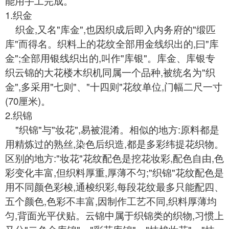
能用手工完成。
1.织金
织金,又名"库金",也因织成后即入内务府的"缎匹
库"而得名。织料上的花纹全部用金线织出的,曰"库
金";全部用银线织出的,叫作"库银"。库金、库银专
织云锦的大花楼木织机同属一个品种,被统名为"织
金",多采用"七则"、"十四则"花纹单位,门幅二尺一寸
(70厘米)。
2.织锦
"
织锦
"与"妆花",易被混淆。相似的地方:原料都是
用精炼过的熟丝,染色后织造,都是多彩纬提花织物。
区别的地方:"妆花"花纹配色是挖花妆彩,配色自由,色
彩变化丰富,但织料厚重,厚薄不匀;"织锦"花纹配色是
用不同颜色彩梭,通梭织彩,每段花纹最多只能配四、
五个颜色,色彩不丰富,因制作工艺不同,织料厚薄均
匀,背面光平伏贴。云锦中属于织锦类的织物,习惯上