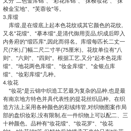
又分"二色金库锦"、"彩花库锦"、"抹梭妆花"、"抹
梭金宝地"、"芙蓉妆"等。
3.库缎
库缎,是在缎底上起本色花纹或其它颜色的花纹,
又名"花缎"、"摹本缎",是清代御用贡品,织成后即入
内务府的"缎匹库",因此而得名。库缎每匹长二丈一
尺(7米),门幅二尺二寸半(75厘米)。花纹单位有"八
则"、"六则"、"四则"。根据工艺,又分"起本色花库
缎"、"地花两色库缎"、"妆金库缎"、"金银点库
缎"、"妆彩库缎"几种。
4.妆花
"妆花"是云锦中织造工艺最为复杂的品种,也是最
有南京地方特色并具代表性的提花丝织品种。在织
造方法上采用各种颜色的彩绒纬管,对织物图案作局
部的盘织妆彩,没有限制,在一件织物上可以配二、三
十种颜色。品种有"妆花缎"、"妆花罗"、"妆花