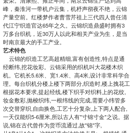
繁荣。清康熙、雍正年间，南京云锦生产达到高
峰，秦淮河一带机户云集，机杼声彻夜不绝，云锦
产量空前。红楼梦作者曹雪芹祖上三代四人曾任清
代江宁织造官达65年之久。云锦织造鼎盛时拥有3
万多台织机，近30万人以此和相关产业为生，是当
时南京最大的手工产业。
艺术特色
云
锦
的织造工艺高超精细,富有创造性,特点是通
经断纬,挖花妆彩。云锦采用的织机叫大花楼木织
机。它机长5.6米、宽1.4米、高4米,设计非常科学合
理。每台织机分楼上楼下两部分,织造时,楼上拽花工
根据花本要求,提起经线,楼下织手对织料上的花纹,
妆金敷彩,抛梭织纬,一根纬线的完成,需要小纬管多
次交替穿织,自由换色,工艺十分复杂,上下两人配合,
一天仅能织5-6厘米,所以古人有"寸锦寸金"之说。据
说,锦在古代曾作为货币流通过,故"锦"字,