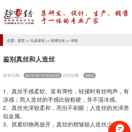
位置：
首页
>>
礼品资讯
>>
丝绸文化
>> 详情
鉴别真丝和人造丝
发布日期：
访问次数：
2010-09-12 00:44:55
3644
1、
真丝
手感柔软、富有弹性，轻揉时有丝鸣声，有
凉感；而人造丝的手感比较粗硬，并不湿冷感。
2、
真丝
光泽较柔和，亮但不刺眼；人造丝的光泽类
似金属。
3、抓紧织物再放开，真丝的褶皱较人造丝少。