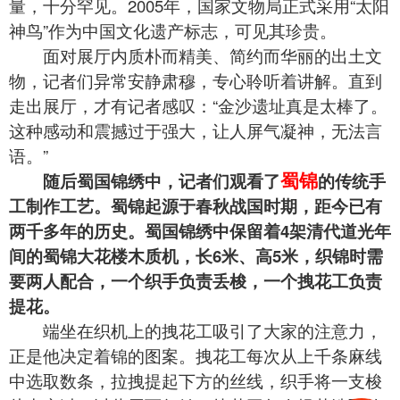
量，十分罕见。2005年，国家文物局正式采用“太阳
神鸟”作为中国文化遗产标志，可见其珍贵。
面对展厅内质朴而精美、简约而华丽的出土文
物，记者们异常安静肃穆，专心聆听着讲解。直到
走出展厅，才有记者感叹：“金沙遗址真是太棒了。
这种感动和震撼过于强大，让人屏气凝神，无法言
语。”
蜀锦
随后蜀国锦绣中，记者们观看了
的传统手
工制作工艺。蜀锦起源于春秋战国时期，距今已有
两千多年的历史。蜀国锦绣中保留着4架清代道光年
间的蜀锦大花楼木质机，长6米、高5米，织锦时需
要两人配合，一个织手负责丢梭，一个拽花工负责
提花。
端坐在织机上的拽花工吸引了大家的注意力，
正是他决定着锦的图案。拽花工每次从上千条麻线
中选取数条，拉拽提起下方的丝线，织手将一支梭