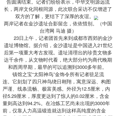
告圆满结束。记者们纷纷表示，中华文明源远流
长，两岸文化同根同源，此次联合采访不仅增进了
双方的了解，更结下了深厚的友谊。
两岸记者在金沙遗址合影留念，依依惜别。（中国
台湾网 马迪 摄）
23日上午，记者团首先来到成都市西郊的金沙
遗址博物馆。据介绍，金沙遗址是中国进入21世纪
后第一项重大考古发现。遗址清理出的珍贵文物多
达千余件，从文物时代看，绝大部分约为商代晚期
和西周早期，最早的可以追溯到3000多年前。
镇馆之宝“太阳神鸟”金饰令所有记者驻足流
连。它刻划了四只神鸟绕日翱翔，寓意深远、构图
严谨、线条流畅、极富美感。外径为12.5厘米，内
径5.29厘米，厚度更达到了惊人的0.02厘米，含金
量则高达到94.2%。在冶炼工艺尚未出现的3000年
前，仅靠人力高温锻造就达到这样高纯度的含金