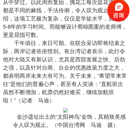
从中穿过。以此周而复始，拽花工每次提花选取的
都是不同的麻线，手法伶俐，令人叹为观止。据介
绍，这项工艺极为复杂，仅仅是学徒水平，就需要
5-8年的学习时间。而能够设计蜀锦图案的老师傅，
更是屈指可数。
千年俱往，来日可期。在联合采访即将结束之
际，两岸记者依依惜别。有台湾记者表示，此行令
他对大陆又有新认识，尤其是西部发展之快、后劲
之强，以及针对台商、台企的优惠政策力度之大，
都表明两岸未来大有可为。关于未来，“希望常来常
往”是他们的普遍心声，甚至有人笑谈：“直航班次
虽然不断增加，机票仍然好难买，继续加航班
啦！”（记者 马迪）
金沙遗址出土的“太阳神鸟”金饰，其精致美感
令人叹为观止。（中国台湾网 马迪 摄）