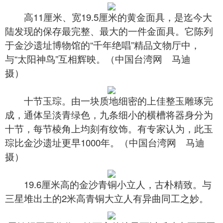
高11厘米、宽19.5厘米的黄金面具，是迄今大
陆发现的保存最完整、最大的一件金面具。它陈列
于金沙遗址博物馆的“千年绝唱”精品文物厅中，
与“太阳神鸟”互相辉映。（中国台湾网 马迪
摄）
十节玉琮。由一块质地细密的上佳整玉雕琢完
成，通体呈淡青绿色，九条细小的横槽将器身分为
十节，每节棱角上均刻有纹饰。有专家认为，此玉
琮比金沙遗址更早1000年。（中国台湾网 马迪
摄）
19.6厘米高的金沙青铜小立人，古朴精致。与
三星堆出土的2米高青铜大立人有异曲同工之妙。