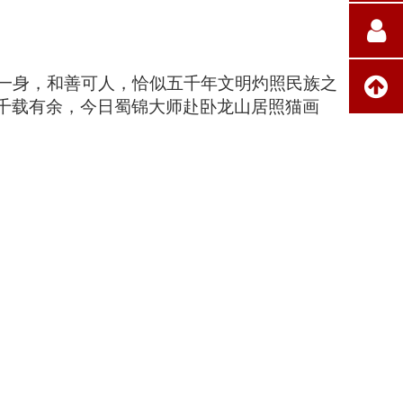
一身，和善可人，恰似五千年文明灼照民族之
千载有余，今日蜀锦大师赴卧龙山居照猫画