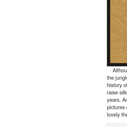
Although
the jungl
history 
raise si
years. A
pictures
lovely th