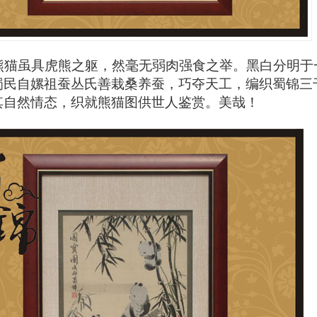
猫虽具虎熊之躯，然毫无弱肉强食之举。黑白分明于
蜀民自嫘祖蚕丛氏善栽桑养蚕，巧夺天工，编织蜀锦三
其自然情态，织就熊猫图供世人鉴赏。美哉！