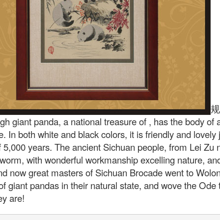
规
 giant panda, a national treasure of
, has the body of 
e. In both white and black colors, it is friendly and lovely
of 5,000 years. The ancient
Sichuan people, from Lei Zu 
lkworm, with wonderful workmanship excelling nature, a
nd now great masters of Sichuan Brocade went to Wolo
 of giant pandas in their natural state, and wove the Ode
ey are!