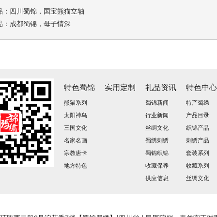
品：
四川蜀锦，国宝熊猫立轴
品：
成都蜀锦，母子情深
特色蜀锦
实用定制
礼品资讯
特色中
熊猫系列
蜀锦新闻
特产蜀绣
太阳神鸟
行业新闻
产品目录
三国文化
丝绸文化
织锦产品
名家名画
蜀绣刺绣
刺绣产品
宗教唐卡
蜀锦织锦
套装系列
地方特色
收藏保养
收藏系列
供应信息
丝绸文化