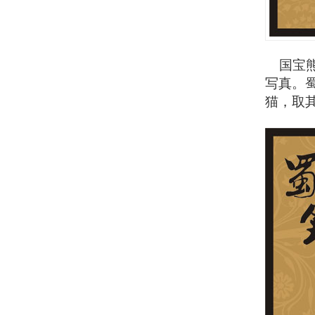
国宝熊
写真。
猫，取