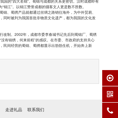
我国的“四大名锦”。蜀锦与成都的关系更密切。汉时成都即有
为“锦江”。以锦江赞誉成都的骚客文人更是数不胜数。
蜀锦、蜀绣产品就都通过丝绸之路销往海外，为中外贸易、
，同时被列为我国首批非物质文化遗产，都为我国的文化发
行改制。2002年，成都市委李春城书记先后到蜀锦厂、蜀绣
“没有锦绣，何来前程”的感叹。在市委、市政府的支持关心
，民间经营的蜀锦、蜀绣都显示出勃勃生机，开始奔上新
心
走进礼品
联系我们