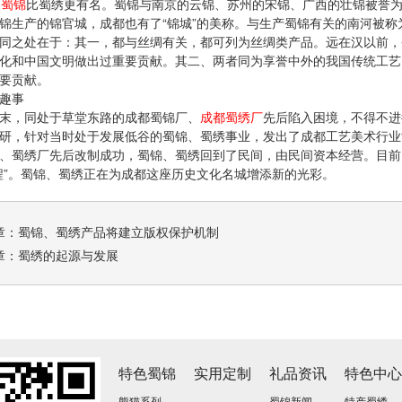
，
蜀锦
比蜀绣更有名。蜀锦与南京的云锦、苏州的宋锦、广西的壮锦被誉为
锦生产的锦官城，成都也有了“锦城”的美称。与生产蜀锦有关的南河被称
之处在于：其一，都与丝绸有关，都可列为丝绸类产品。远在汉以前，
化和中国文明做出过重要贡献。其二、两者同为享誉中外的我国传统工艺
要贡献。
趣事
，同处于草堂东路的成都蜀锦厂、
成都蜀绣厂
先后陷入困境，不得不进
研，针对当时处于发展低谷的蜀锦、蜀绣事业，发出了成都工艺美术行业
、蜀绣厂先后改制成功，蜀锦、蜀绣回到了民间，由民间资本经营。目前
程”。蜀锦、蜀绣正在为成都这座历史文化名城增添新的光彩。
章：
蜀锦、蜀绣产品将建立版权保护机制
章：
蜀绣的起源与发展
特色蜀锦
实用定制
礼品资讯
特色中
熊猫系列
蜀锦新闻
特产蜀绣