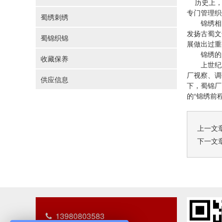
历史上
专门管理织
蜀绣刺绣
锦绣相同
发扬古蜀文
蜀锦织锦
展做出过重
锦绣的
收藏保养
上世纪末
厂视察、调
供应信息
下，蜀锦厂
的“锦绣前
上一文
下一文
13980803583