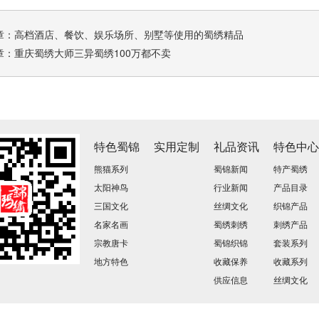
章：
高档酒店、餐饮、娱乐场所、别墅等使用的蜀绣精品
章：
重庆蜀绣大师三异蜀绣100万都不卖
特色蜀锦
实用定制
礼品资讯
特色中
熊猫系列
蜀锦新闻
特产蜀绣
太阳神鸟
行业新闻
产品目录
三国文化
丝绸文化
织锦产品
名家名画
蜀绣刺绣
刺绣产品
宗教唐卡
蜀锦织锦
套装系列
地方特色
收藏保养
收藏系列
供应信息
丝绸文化