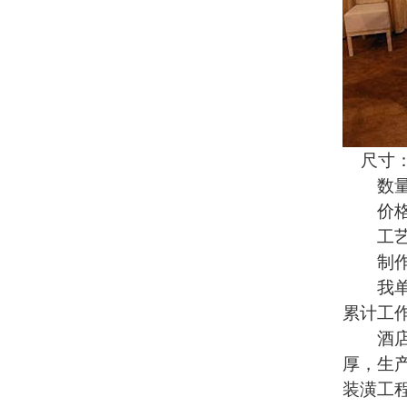
尺寸：8
数量：
价格：
工艺
制作工
我单位
累计工作
酒店装
厚，生
装潢工