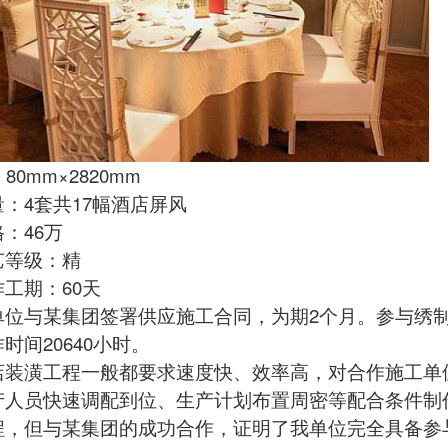
0mm×2820mm
4套共17幅
酒店屏风
46万
等级：精
期：60天
与某集团签署供应施工合同，为期2个月。参与
绣
时间20640小时。
潢工程一般都要求速度快、效率高，对合作施工单位
产人员快速调配到位、生产计划布置周密等配合条件制
程，但与某集团的成功合作，证明了我单位完全具备参