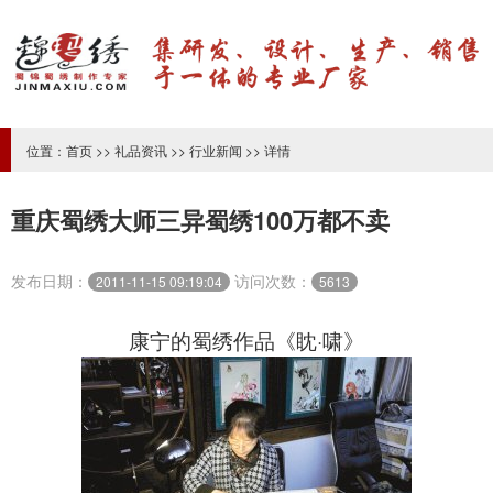
位置：
首页
>>
礼品资讯
>>
行业新闻
>> 详情
重庆蜀绣大师三异蜀绣100万都不卖
发布日期：
访问次数：
2011-11-15 09:19:04
5613
康宁的蜀绣作品《眈·啸》