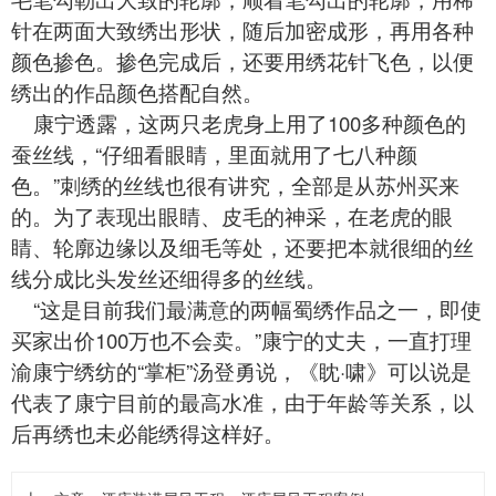
针在两面大致绣出形状，随后加密成形，再用各种
颜色掺色。掺色完成后，还要用绣花针飞色，以便
绣出的作品颜色搭配自然。
康宁透露，这两只老虎身上用了100多种颜色的
蚕丝线，“仔细看眼睛，里面就用了七八种颜
色。”刺绣的丝线也很有讲究，全部是从苏州买来
的。为了表现出眼睛、皮毛的神采，在老虎的眼
睛、轮廓边缘以及细毛等处，还要把本就很细的丝
线分成比头发丝还细得多的丝线。
“这是目前我们最满意的两幅
蜀绣
作品之一，即使
买家出价100万也不会卖。”康宁的丈夫，一直打理
渝康宁绣纺的“掌柜”汤登勇说，《眈·啸》可以说是
代表了康宁目前的最高水准，由于年龄等关系，以
后再绣也未必能绣得这样好。