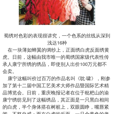
蜀绣对色彩的表现很讲究，一个色系的丝线从深到
浅达16种
在一块薄如蝉翼的绸纱上，正面绣白虎反面绣黄
虎。日前，这幅由我市唯一的
蜀绣
国家级代表性传
承人康宁所绣的绣品，即使别人出价100万元都不
会卖。
康宁这幅叫价过百万的作品名叫《眈·啸》，刚参
加了第十二届中国工艺美术大师作品暨国际艺术精
品博览会。日前，重庆晚报记者在位于枇杷山的渝
康宁
绣纺
见到了这幅绣品，其正面是一只黑白相间
的白虎，半个身体搭在树桩上，双眼圆睁，嘴唇紧
闭，不怒自威；而在白虎的反面，一只金黄色的老