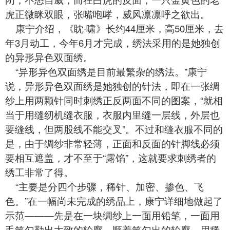
虎正微眯双眼，张嘴咆哮，威风凛凛呼之欲出。
康宁介绍，《眈·啸》长约44厘米，高50厘米，去
年3月动工，今年6月才完成，绣法采用的是她独创
的异形异色双面绣。
“异形异色双面绣是目前最繁杂的绣法。”康宁
说，异形异色双面绣是她独创的针法，即在一张绸
纱上用两颗针同时刺绣正反两面不同的图案，“就相
当于用缝纫机缝衣服，衣服内里缝一层线，外层也
要缝线，但两股线不能交叉”。不过和缝衣服不同的
是，由于绸纱非常轻薄，正面和反面的针脚线必须
要相互遮盖，才不至于“露馅”，这就要求
刺绣
者的
绣工非常了得。
“主要是分四个步骤，稀针、加密、掺色、飞
色。”在一幅尚未完成的绣品上，康宁详细地做起了
示范———先是在一块绸纱上一面用铅笔，一面用
毛笔勾勒出大致的轮廓，顺着笔勾出的轮廓，用稀