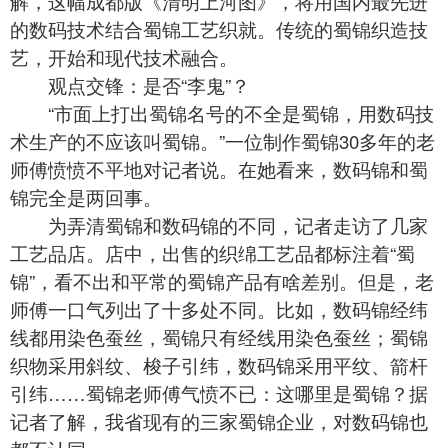
解，这幅成都版《清明上河图》，将用国内最先进
的数码技术结合蜀锦工艺织就。传统的蜀锦织造技
艺，开始和现代技术融合。
观点交锋：是否“李鬼”？
“市面上打出蜀锦名号的不全是蜀锦，用数码技
术生产的不应该叫蜀锦。”一位制作蜀锦30多年的老
师傅愤愤不平地对记者说。在她看来，数码锦和蜀
锦完全是两回事。
为弄清蜀锦和数码锦的不同，记者走访了几家
工艺品店。店中，出售的织绵工艺品都标注着“
蜀
锦
”，看不出和平常的蜀锦产品有啥差别。但是，老
师傅一口气列出了十多处不同。比如，数码锦经纬
线都用染色蚕丝，蜀锦只有经线用染色蚕丝；蜀锦
织物采用斜纹、梭子引纬，数码锦采用平纹、箭杆
引纬……蜀锦老师傅气愤不已：这哪里是蜀锦？据
记者了解，我省现有的三家蜀锦企业，对数码锦也