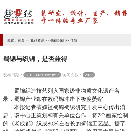
位置：
首页
>>
礼品资讯
>>
蜀锦织锦
>> 详情
蜀锦与织锦，是否兼得
发布日期：
访问次数：
2010-09-12 23:18:17
2877
蜀锦
织造技艺列入国家级非物质文化遗产名
录，蜀锦产业却在数码锦冲击下极度萎缩
本报记者省嫘祖
蜀锦蜀绣
研究开发中心传出消
息，该中心正策划和有关单位合作，将7个画家绘制
的《老成都》织成80米左右长的蜀锦工艺品。据了