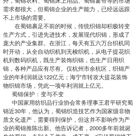
外，蜀锦衣料、
蜀锦
床上用品、蜀锦窗帘等的市场
需求都很大，但蜀锦企业的生产能力，已经远远跟
不上市场的需要。
在蜀锦裹足不前的时候，传统织锦却积极转变
生产方式，引进先进技术，发展现代织锦，形成了
庞大的产业集群。在浙江，每天有五六万台织机同
时开动，从全自动织机到无梭织机，从电子提花织
机到数码织机，既生产装饰织锦，也生产日用织
锦，各种产品应有尽有。仅杭州市余杭区，织锦产
业的年利润就达122亿元；海宁市转攻大提花装饰
物织锦市场，凭此一项年利润就上亿元。
蜀锦
保护：变与不变
中国家用纺织品行业协会常务理事王君平研究蜀
锦近30年，他认为，
蜀锦
织造技艺作为国家级非物
质文化遗产，需要得到保护，但这并不影响作为产
业的蜀锦推陈出新。他告诉记者，2000多年前就诞