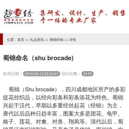
位置：
首页
>>
礼品资讯
>>
蜀锦织锦
>> 详情
蜀锦命名（shu brocade)
发布日期：
访问次数：
2010-09-12 23:22:47
3115
蜀锦（Shu brocade
），
四川成都
地区所产的多彩
提花丝织品，以经向彩条和彩条添花为特色。
蜀锦
兴起于汉代，早期以多重经丝起花（经锦）为主，
唐代以后品种日趋丰富，图案大多是团花、龟甲、
格子、莲花、对禽、对兽、翔凤等。清代以后，蜀