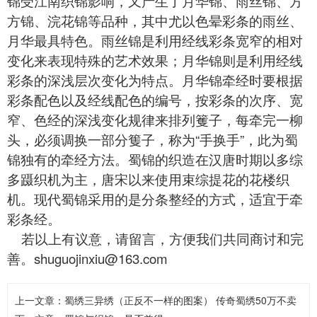
锦受江南织锦影响，又产生了月华锦、雨丝锦、方
方锦、浣花锦等品种，其中尤以色晕彩条的雨丝、
月华最具特色。雨丝锦是利用经线彩条宽窄的相对
变化来表现特殊的艺术效果；月华锦则是利用经线
彩条的深浅层次变化为特点。月华锦牵经时要根据
彩条配色以及经线配色的编号，按彩条的次序、宽
窄、色经的深浅变化规律来排列籆子，每牵完一柳
头，必须调换一部分篗子，称为“手换手”，此为
蜀
锦
独有的牵经方法。蜀锦的织造在汉唐时期以多综
多蹑织机为主，唐宋以来使用束综提花的花楼织
机。现代
蜀锦
采用的是分条整经的方式，适宜于牵
彩条经。
若以上有议意，请留言，方便我们共同商讨和完
善。shuguojinxiu@163.com
上一文章：
蜀绣三异绣（正反不一样的图案） 传奇蜀绣50万不卖