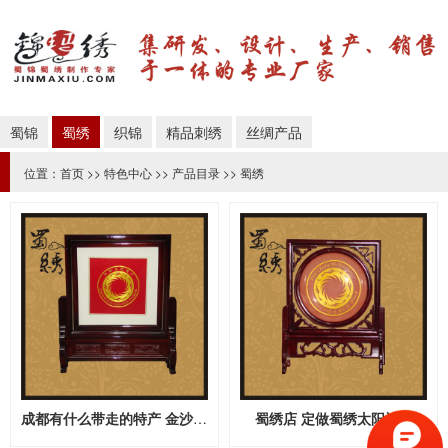
蜀锦
蜀绣
织锦
精品刺绣
丝绸产品
位置：
首页
>>
特色中心
>>
产品目录
>>
蜀绣
成都有什么带走的特产 金沙蜀绣
蜀绣店 定做蜀绣太阳神鸟