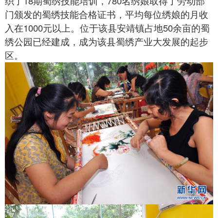
织了18期
蜀绣
技能培训，780名绣娘取得了劳动部
门颁发的蜀绣技能合格证书，平均每位绣娘的月收
入在1000元以上。位于该县安靖镇占地50余亩的
蜀
绣
公园已经建成，成为该县蜀绣产业大发展的起步
区。