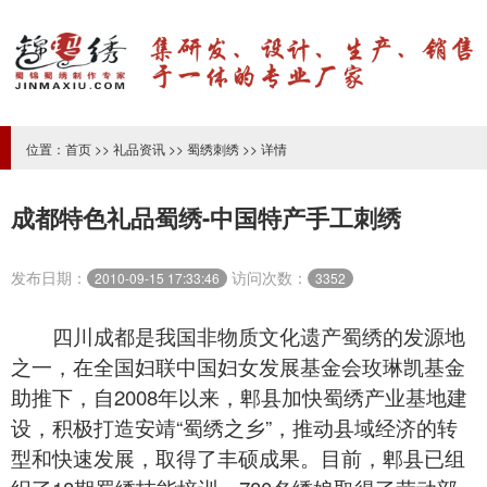
位置：
首页
>>
礼品资讯
>>
蜀绣刺绣
>> 详情
成都特色礼品蜀绣-中国特产手工刺绣
发布日期：
访问次数：
2010-09-15 17:33:46
3352
四川成都是我国非物质文化遗产蜀绣的发源地
之一，在全国妇联中国妇女发展基金会玫琳凯基金
助推下，自2008年以来，郫县加快蜀绣产业基地建
设，积极打造安靖“
蜀绣
之乡”，推动县域经济的转
型和快速发展，取得了丰硕成果。目前，郫县已组