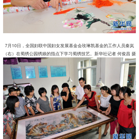
7月10日，全国妇联中国妇女发展基金会玫琳凯基金的工作人员秦岚
（右）在蜀绣公园绣娘的指点下学习蜀绣技艺。新华社记者 何俊昌 摄