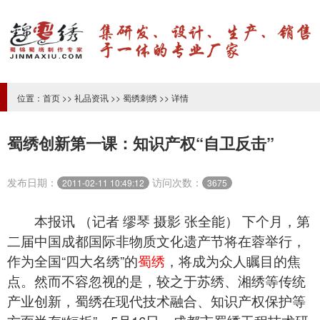
位置：
首页
>>
礼品资讯
>>
蜀绣刺绣
>> 详情
蜀绣创新第一课：知识产权“自卫反击”
发布日期：
访问次数：
2011-02-11 10:49:12
3675
本报讯 （记者 缪琴 摄影 张全能） 下个月，第
二届中国成都国际非物质文化遗产节将在蓉举行，
作为全国“四大名绣”的
蜀绣
，将成为众人瞩目的焦
点。然而不容忽视的是，较之于苏绣、湘绣等传统
产业创新，蜀绣在现代技术融合、知识产权保护等