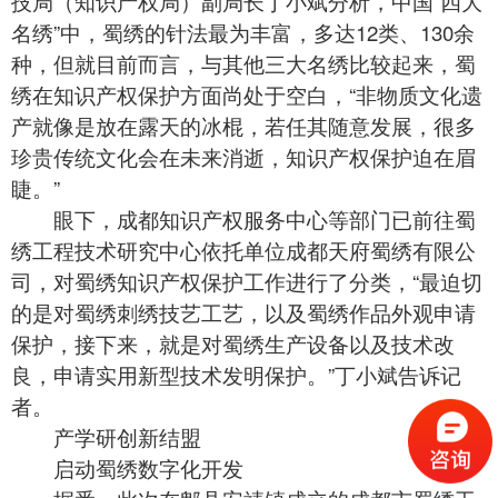
技局（知识产权局）副局长丁小斌分析，中国“四大
名绣”中，
蜀绣
的针法最为丰富，多达12类、130余
种，但就目前而言，与其他三大名绣比较起来，蜀
绣在知识产权保护方面尚处于空白，“非物质文化遗
产就像是放在露天的冰棍，若任其随意发展，很多
珍贵传统文化会在未来消逝，知识产权保护迫在眉
睫。”
眼下，成都知识产权服务中心等部门已前往蜀
绣工程技术研究中心依托单位成都天府蜀绣有限公
司，对蜀绣知识产权保护工作进行了分类，“最迫切
的是对蜀绣刺绣技艺工艺，以及蜀绣作品外观申请
保护，接下来，就是对蜀绣生产设备以及技术改
良，申请实用新型技术发明保护。”丁小斌告诉记
者。
产学研创新结盟
启动
蜀绣
数字化开发