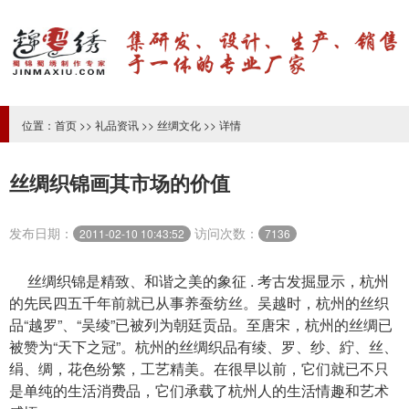
位置：
首页
>>
礼品资讯
>>
丝绸文化
>> 详情
丝绸织锦画其市场的价值
发布日期：
访问次数：
2011-02-10 10:43:52
7136
丝绸织锦
是精致、和谐之美的象征 . 考古发掘显示，杭州
的先民四五千年前就已从事养蚕纺丝。吴越时，杭州的丝织
品“越罗”、“吴绫”已被列为朝廷贡品。至唐宋，杭州的丝绸已
被赞为“天下之冠”。杭州的丝绸织品有绫、罗、纱、紵、丝、
绢、绸，花色纷繁，工艺精美。在很早以前，它们就已不只
是单纯的生活消费品，它们承载了杭州人的生活情趣和艺术