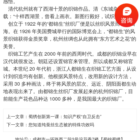
感悟。
清代杭州就有了西湖十景的织锦作品。清《东城杂记》记
载：“十样西湖景，曾看上画衣。新图行殿好，试织九张机。”
创立于 1922 年的“都锦生”丝织厂便是以丝织风景而名扬四
海。在 1926 年美国费城举行的国际博览会上，“都锦生”的风
景织锦获得金质奖章，杭州丝绸也从此拥有“东方艺术之花”的
美誉。
织锦
工艺产生在 2000 年前的西周时代。成都的织锦业早在
汉代就很发达。朝廷还设置锦官来管理。所以成都又称锦官
城。本世纪 20 年代初，浙江人都锦生在织锦工艺方面，从设
计到织造均有创新。他根据风景特点，改用新的设计方法，
采用 30 多种画法，终于将风景的层次、远近、阴阳面都生动
地表现出来了。由都锦生丝织厂发展起来的
杭州织锦
厂，目
前能生产花色品种达 1000 多种，是我国最大的织锦厂。
上一文章：
蜀绣创新第一课：知识产权“自卫反击”
下一文章：
您知道纯蚕丝生态被的特殊功效吗
地址①：成都市一环路西二段2号浣花香7楼【蜀锦蜀绣】