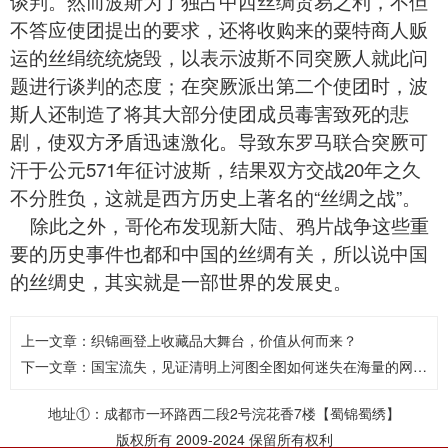
谈判。然而波斯为了独占中西丝绸贸易之利，不但
不答应使团提出的要求，还将收购来的粟特商人贩
运的丝绢统统烧毁，以表示波斯不同突厥人就此问
题进行谈判的态度；在突厥派出第二个使团时，波
斯人还制造了将其大部分使团成员毒害致死的悲
剧，使双方矛盾迅速激化。导致东罗马联合突厥可
汗于公元571年征讨波斯，结果双方交战20年之久
不分胜负，这就是西方历史上著名的“丝绸之战”。
除此之外，哥伦布发现新大陆、鸦片战争这些重
要的历史事件也都和中国的丝绸有关，所以说中国
的丝绸史，其实就是一部世界的发展史。
上一文章：
织锦画登上收藏品大舞台，价值从何而来？
下一文章：
国宝流失，见证清明上河图全图如何迷失在海量的网络信息当中
地址①：成都市一环路西二段2号浣花香7楼【蜀锦蜀绣】
版权所有 2009-2024 保留所有权利