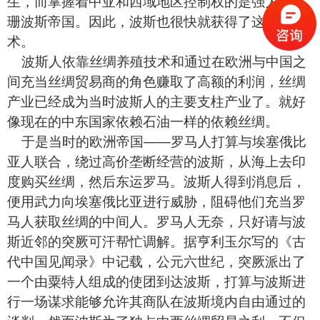
生，而掌握着中亚和西域地区控制权的是强大的萨
珊波斯帝国。因此，波斯也很快就获得了这项技
术。
波斯人依靠丝绸养殖技术和通过在欧洲与中国之
间充当丝绸贸易商的角色赚取了高额的利润，丝绸
产业已经成为当时波斯人的主要支柱产业了。就好
像现在的中东国家依赖石油一样的依赖丝绸。
于是当时的欧洲帝国——罗马人打算与埃塞俄比
亚人联合，绕过高价垄断经营的波斯，从海上去印
度购买丝绸，然后东运罗马。波斯人得到消息后，
便用武力向埃塞俄比亚进行威胁，阻碍他们充当罗
马人获取丝绸的中间人。罗马人无奈，只好请与波
斯近邻的突厥可汗帮忙调解。据亨利玉尔写的《古
代中国见闻录》中记载，公元六世纪，突厥派出了
一个由粟特人组成的使团到达波斯，打算与波斯进
行一场谋求能够允许其商队在波斯境内自由通过的