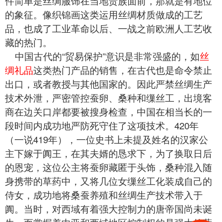
件简单是丝绸服饰在当地贵族面前，那就是有地位
的象征。像
织锦画
这类运用丝绸材质做成的工艺
品，也成了工业革命以后、一战之前欧洲人工艺收
藏的热门。
中国古代的“贸易保护”意识是非常强盛的，如
丝
绸礼品
这类热门产品的销售，在古代也是命令禁止
出口，或者教授与其他国家的。因此严禁丝绸生产
技术外泄，严密管控蚕卵、桑种和缫丝工，出境客
商在边关口岸都要被搜身检查，中国在相当长的一
段时间内成功地严防死守住了这项技术。420年
（一说419年），一位史书上未提及姓名的汉家公
主下嫁于阗王，在其夫婿的恳求下，为了换取日后
的恩宠，这位公主将蚕卵藏匿于头饰，桑种混入随
身携带的草药中，又将几位女缫丝工化装成自己的
侍女，成功地将桑蚕养殖和丝绸生产技术带入于
阗。当时，对西域有着强大控制力的唐帝国尚未诞