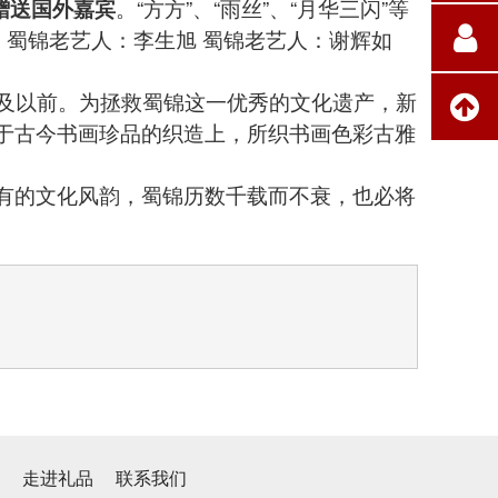
赠送国外嘉宾
。“方方”、“雨丝”、“月华三闪”等
。
蜀锦老艺人：李生旭 蜀锦老艺人：谢辉如
及以前。为拯救蜀锦这一优秀的文化遗产，新
于古今书画珍品的织造上，所织书画色彩古雅
的文化风韵，蜀锦历数千载而不衰，也必将
心
走进礼品
联系我们