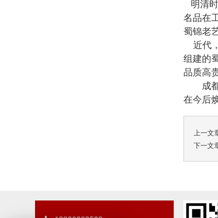
明清时
名品在
蜀锦老
近代，
组建的
品质高
成都是
在今后
上一文
下一文