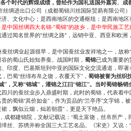
在各个时代的辉煌成绩，曾经作为国礼送国外嘉宾
。
成
丝绸进出口公司（成都蜀锦川丝国际贸易有限公司）地
经济、文化中心；是西南地区的交通枢纽；是西南地区蚕
，
是中国丝绸四大名锦-"蜀锦"的故乡，是中华民族工艺
就通过闻名世界的"丝绸之路"，远销中亚、西亚和欧洲
蚕丝绸业起源很早，是中国蚕丝业发祥地之一，故称“
河谷的蜀山氏始知养蚕。战国时期，
蜀锦
已成为重要的
甸、印度、巴基斯坦到中亚的国际文化交流通道，即著名
巴蜀“丝绵布帛之饶，衣覆天下”，
蜀锦被誉为丝织技
城”，又称“锦城”，灌锦之江曰“锦江”。当时蜀锦畅
代四川的蚕丝业步入鼎盛时期，此时的蜀锦，代表着中
贵的蜀锦“其价如金”，作为贡品的“兰亭序”文字锦，被
笼裙，飘似云烟，灿若朝霞”，更是天下绝品。
成都建锦院，文献记载说：“蜀土富饶，丝帛所产，民
州缂丝、苏绣并称全国三大工艺名品。《宋史》又说：“