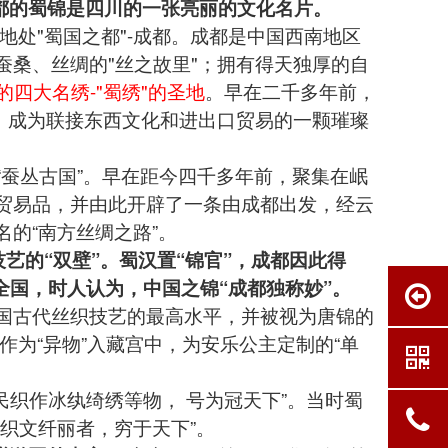
都的蜀锦是四川的一张亮丽的文化名片。
处"蜀国之都"-成都。成都是中国西南地区
桑、丝绸的"丝之故里"；拥有得天独厚的自
的四大名绣-"蜀绣"的圣地
。早在二千多年前，
，成为联接东西文化和进出口贸易的一颗璀璨
蚕丛古国”。早在距今四千多年前，聚集在岷
贸易品，并由此开辟了一条由成都出发，经云
的“南方丝绸之路”。
艺的“双壁”。蜀汉置“锦官”，成都因此得
销全国，时人认为，中国之锦“成都独称妙”。
国古代丝织技艺的最高水平，并被视为唐锦的
作为“异物”入藏宫中，为安乐公主定制的“单
织作冰纨绮绣等物， 号为冠天下”。当时蜀
织文纤丽者，穷于天下”。