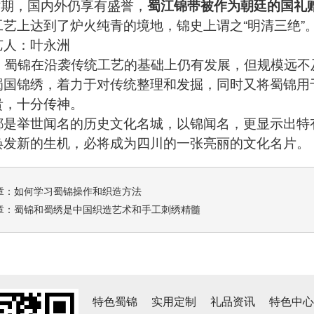
期，国内外仍享有盛誉，
蜀江锦带被作为朝廷的国礼
工艺上达到了炉火纯青的境地，锦史上谓之“明清三绝”
艺人：叶永洲
蜀锦在沿袭传统工艺的基础上仍有发展，但规模远不
蜀国锦绣，着力于对传统整理和发掘，同时又将蜀锦用
贵，十分传神。
举世闻名的历史文化名城，以锦闻名，更显示出特有
焕发新的生机，必将成为四川的一张亮丽的文化名片。
章：
如何学习蜀锦操作和织造方法
章：
蜀锦和蜀绣是中国织造艺术和手工刺绣精髓
特色蜀锦
实用定制
礼品资讯
特色中