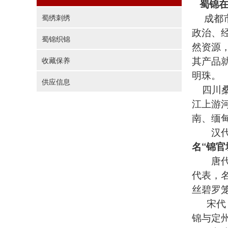
蜀锦
成都市
蜀绣刺绣
政治、
蜀锦织锦
然资源
其产品
收藏保养
明珠。
供应信息
四川桑
江上游
南、缅
汉代，
名“锦官
唐
代表，名
丝碧罗
宋代，
锦与定