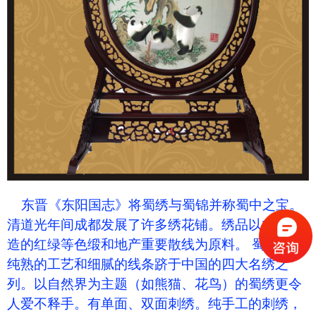
东晋《东阳国志》将蜀绣与蜀锦并称蜀中之宝。
清道光年间成都发展了许多绣花铺。绣品以本地织
造的红绿等色缎和地产重要散线为原料。 蜀绣以其
纯熟的工艺和细腻的线条跻于中国的四大名绣之
列。以自然界为主题（如熊猫、花鸟）的蜀绣更令
人爱不释手。有单面、双面刺绣。纯手工的刺绣，