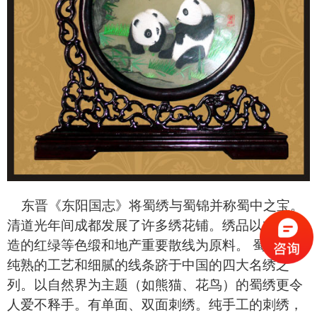
东晋《东阳国志》将蜀绣与蜀锦并称蜀中之宝。
清道光年间成都发展了许多绣花铺。绣品以本地织
造的红绿等色缎和地产重要散线为原料。 蜀绣以其
纯熟的工艺和细腻的线条跻于中国的四大名绣之
列。以自然界为主题（如熊猫、花鸟）的蜀绣更令
人爱不释手。有单面、双面刺绣。纯手工的刺绣，