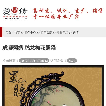
位置：
首页
>>
特色中心
>>
特产蜀绣
>>
熊猫产品
>> 详情
成都蜀绣 鸡龙梅花熊猫
发布日期：
访问次数：
2010-10-25 17:38:43
5574