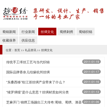
蜀锦新闻
行业新闻
丝绸文化
蜀绣刺绣
蜀锦织锦
收藏保养
供应信息
位置：
首页
>>
礼品资讯
>>
丝绸文化
传统手工缂丝工艺与当代织锦
2011-01-19
国际品牌香奈儿结缘杭州丝绸
2011-01-17
“东桑西移”给江浙丝绸产业带来了什么？
2011-01-16
“绫罗绸缎”是什么意思？丝绸材质如何分类
2011-01-13
芝麻开门 锦绣工场蹦出三大传奇:蜀锦、蜀绣、漆器
2011-01-06