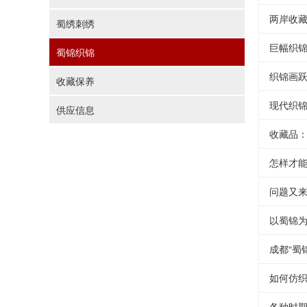
两岸收
蜀绣刺绣
巨幅织
蜀锦织锦
织锦画
收藏保养
现代织
供应信息
收藏品
怎样才
问题又
以蜀锦
成都“蜀
如何仿织
各种时