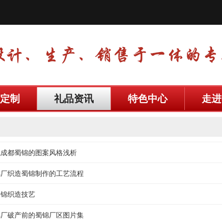
定制
礼品资讯
特色中心
走进
代成都蜀锦的图案风格浅析
锦厂织造蜀锦制作的工艺流程
蜀锦织造技艺
锦厂破产前的蜀锦厂区图片集