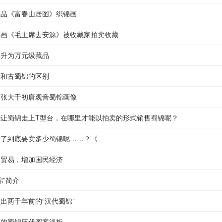
藏品《富春山居图》织锦画
锦画《毛主席去安源》被收藏家拍卖收藏
跃升为万元级藏品
锦和古蜀锦的区别
：张大千初唐观音蜀锦画像
能让蜀锦走上T型台，在哪里才能以拍卖的形式销售蜀锦呢？
来了到底要卖多少蜀锦呢……？《
为贸易，增加国民经济
锦”简介
出两千年前的“汉代蜀锦”
期的蜀锦历代图案浅析