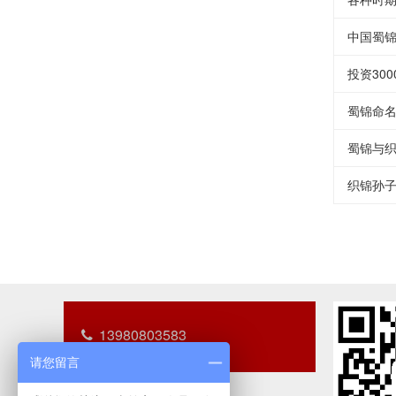
中国蜀
投资30
蜀锦命名（s
蜀锦与
织锦孙
13980803583
请您留言