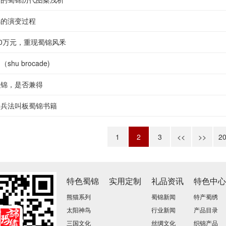
锦的演变过程
00万元，重现蜀锦风釆
hu brocade)
织锦，是否兼得
子兵法叫板蜀锦书籍
1
2
3
<<
>>
2
特色蜀锦
实用定制
礼品资讯
特色中
熊猫系列
蜀锦新闻
特产蜀绣
太阳神鸟
行业新闻
产品目录
三国文化
丝绸文化
织锦产品